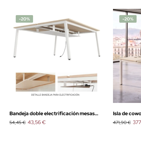
-20%
-20%
Bandeja doble electrificación mesas
Isla de cowo
coworking
43,56 €
377
54,45 €
471,90 €