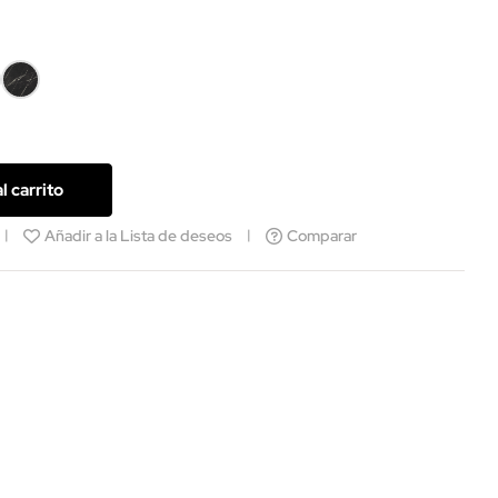
mol
Mármol
co
negro
l carrito
Añadir a la Lista de deseos
Comparar