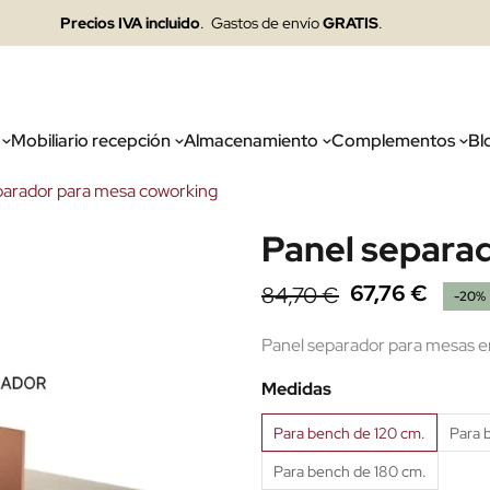
Precios IVA incluido
. Gastos de envío
GRATIS
.
Mobiliario recepción
Almacenamiento
Complementos
Bl
parador para mesa coworking
Panel separa
67,76 €
84,70 €
-20%
Panel separador para mesas enf
Medidas
Para bench de 120 cm.
Para 
Para bench de 180 cm.