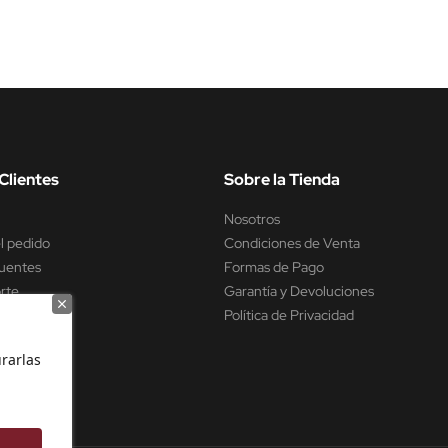
Clientes
Sobre la Tienda
Nosotros
l pedido
Condiciones de Venta
uentes
Formas de Pago
rte
Garantía y Devoluciones
encia
Política de Privacidad
rarlas