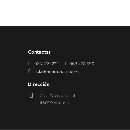
Contactar
963 459 222
963 478 599
hola@laoficinaonline.es
Dirección
Calle Guadalaviar, 4
46009 Valencia