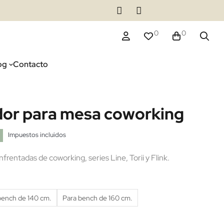
0
0
og
Contacto
dor para mesa coworking
Impuestos incluidos
rentadas de coworking, series Line, Torii y Flink.
bench de 140 cm.
Para bench de 160 cm.