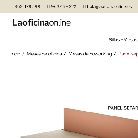
963 478 599
963 459 222
hola@laoficinaonline.es
Sillas
Mesas
Inicio
Mesas de oficina
Mesas de coworking
Panel se