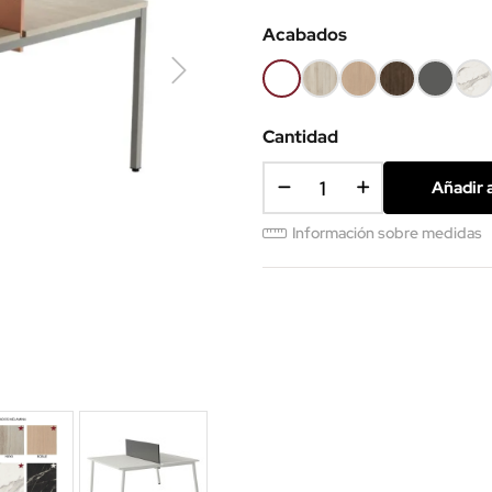
Acabados
Blanco
Haya
Roble
Castaño
Gris
Már
68
52
60
53
grafito
blan
62
Cantidad
Añadir a
Información sobre medidas