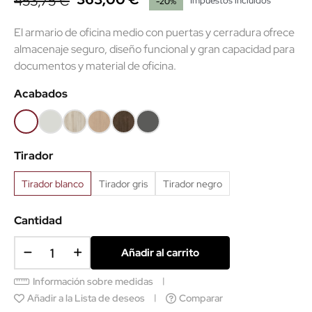
453,75 €
Impuestos incluidos
-20%
El armario de oficina medio con puertas y cerradura ofrece
almacenaje seguro, diseño funcional y gran capacidad para
documentos y material de oficina.
Acabados
Blanco
Gris
Haya
Roble
Castaño
Gris
68
61
52
60
53
grafito
Tirador
62
Tirador blanco
Tirador gris
Tirador negro
Cantidad
Añadir al carrito
Información sobre medidas
Añadir a la Lista de deseos
Comparar