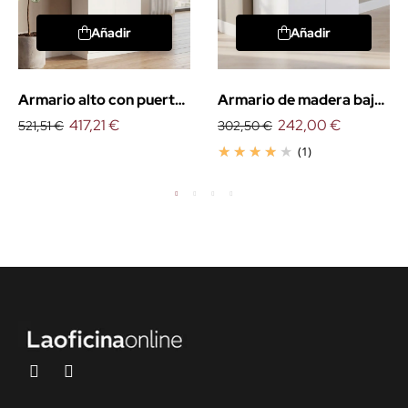
Añadir
Añadir
Armario alto con puertas
Armario de madera bajo
4 estantes
417,21 €
con puertas
242,00 €
521,51 €
302,50 €
(1)