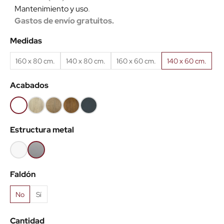
Mantenimiento y uso
.
Gastos de envío gratuitos.
Medidas
160 x 80 cm.
140 x 80 cm.
160 x 60 cm.
140 x 60 cm.
Acabados
Blanco
Roble
Roble
Roble
Antracita
(EMB)
claro
Nuez
viejo
(EMB)
Estructura metal
(EMB)
(EMB)
(EMB)
Blanco
Gris
aluminio
Faldón
No
Sí
Cantidad