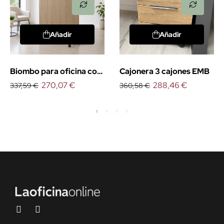
Añadir
Añadir
Biombo para oficina con
Cajonera 3 cajones EMB
ruedas
270,07 €
288,46 €
337,59 €
360,58 €