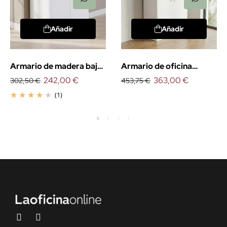
Añadir
Añadir
Armario de madera bajo
Armario de oficina
con puertas
242,00 €
medio con puertas
363,00 €
302,50 €
453,75 €
(1)