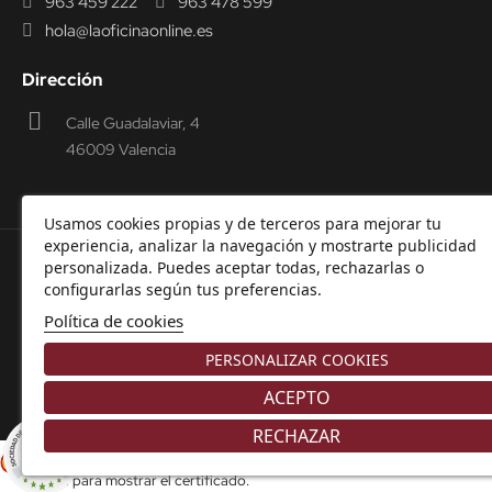
963 459 222
963 478 599
hola@laoficinaonline.es
Dirección
Calle Guadalaviar, 4
46009 Valencia
Usamos cookies propias y de terceros para mejorar tu
experiencia, analizar la navegación y mostrarte publicidad
personalizada. Puedes aceptar todas, rechazarlas o
© 2000-2026 Laoficinaonline.
SIDEOFFICE, S.L. CIF
configurarlas según tus preferencias.
B98914336 -
Aviso Legal
-
Política de cookies
-
Política de
Política de cookies
Privacidad
-
Garantía y Devoluciones.
PERSONALIZAR COOKIES
ACEPTO
RECHAZAR
8.9
/10
Comerciante aprobado por la Sociedad de Opiniones Contrastadas,
haga
225 NOTAS
clic aquí para mostrar el certificado
.