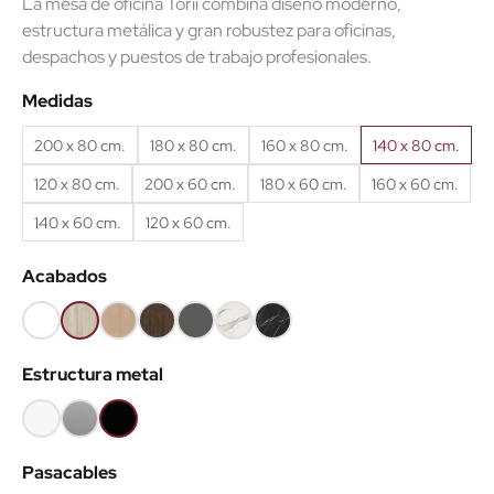
La mesa de oficina Torii combina diseño moderno,
estructura metálica y gran robustez para oficinas,
despachos y puestos de trabajo profesionales.
(2 reseñas)
Medidas
200 x 80 cm.
180 x 80 cm.
160 x 80 cm.
140 x 80 cm.
120 x 80 cm.
200 x 60 cm.
180 x 60 cm.
160 x 60 cm.
140 x 60 cm.
120 x 60 cm.
Acabados
Blanco
Haya
Roble
Castaño
Gris
Mármol
Mármol
68
52
60
53
grafito
blanco
negro
Estructura metal
62
Blanco
Gris
Negro
aluminio
Pasacables