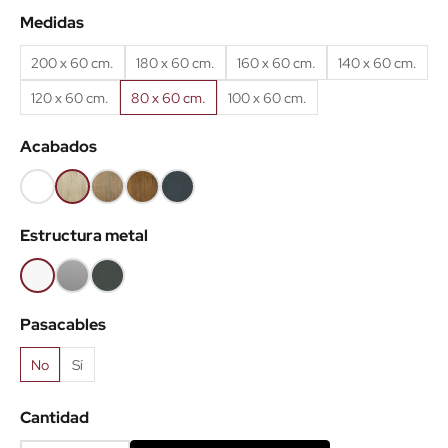
Medidas
200 x 60 cm.
180 x 60 cm.
160 x 60 cm.
140 x 60 cm.
120 x 60 cm.
80 x 60 cm.
100 x 60 cm.
Acabados
Blanco
Roble
Roble
Roble
Antracita
(EMB)
claro
Nuez
viejo
(EMB)
Estructura metal
(EMB)
(EMB)
(EMB)
Blanco
Gris
Antracita
aluminio
Pasacables
No
Sí
Cantidad