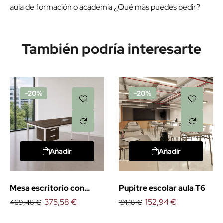
aula de formación o academia ¿Qué más puedes pedir?
También podría interesarte
-20%
-20%
Añadir
Añadir
Mesa escritorio con
Pupitre escolar aula T6
cajones Line
375,58 €
152,94 €
469,48 €
191,18 €