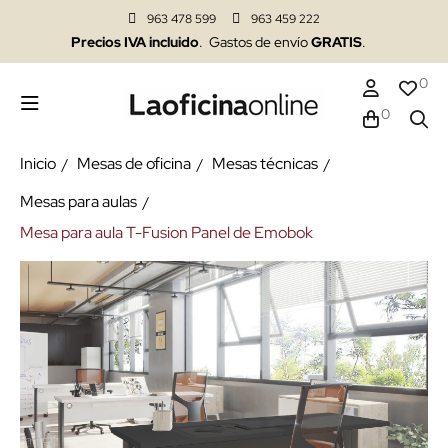
963 478 599
963 459 222
Precios IVA incluido
. Gastos de envío
GRATIS
.
0
0
Inicio
Mesas de oficina
Mesas técnicas
Mesas para aulas
Mesa para aula T-Fusion Panel de Emobok