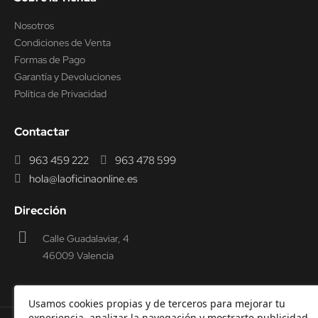
Nosotros
Condiciones de Venta
Formas de Pago
Garantía y Devoluciones
Política de Privacidad
Contactar
963 459 222
963 478 599
hola@laoficinaonline.es
Dirección
Calle Guadalaviar, 4
46009 Valencia
Usamos cookies propias y de terceros para mejorar tu
experiencia, analizar la navegación y mostrarte publicidad