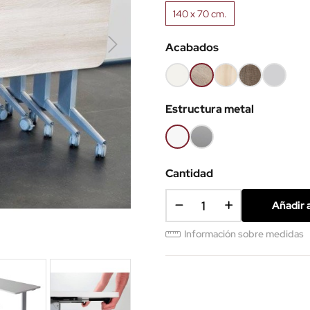
140 x 70 cm.
Acabados
Blanco
Olmo
Acacia
Nebraska
Gris
claro
claro
Estructura metal
Blanco
Gris
aluminio
Cantidad
Añadir a
Información sobre medidas