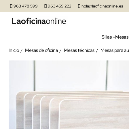
963 478 599
963 459 222
hola@laoficinaonline.es
Sillas
Mesas
Inicio
Mesas de oficina
Mesas técnicas
Mesas para au