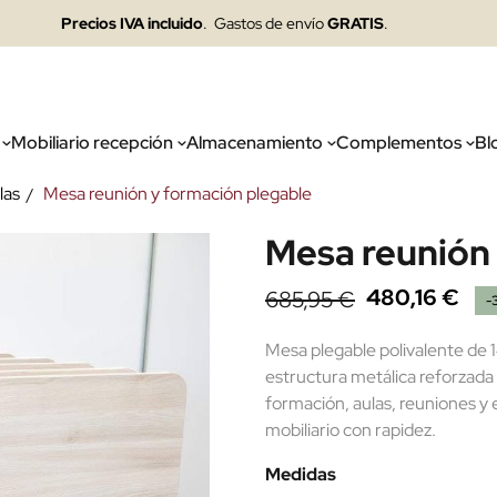
Precios IVA incluido
. Gastos de envío
GRATIS
.
Mobiliario recepción
Almacenamiento
Complementos
Bl
las
Mesa reunión y formación plegable
Mesa reunión 
480,16 €
685,95 €
-
Mesa plegable polivalente de 
estructura metálica reforzada 
formación, aulas, reuniones y 
mobiliario con rapidez.
Medidas