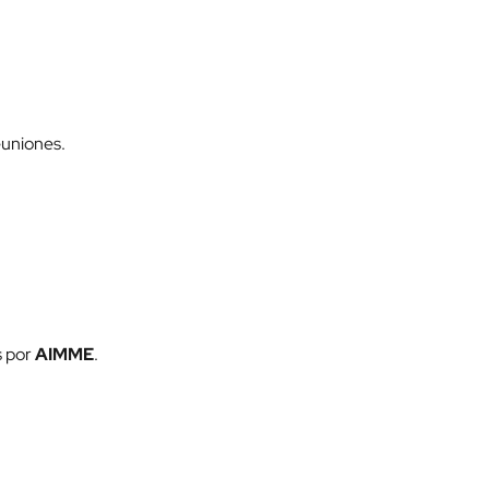
euniones.
s por
AIMME
.