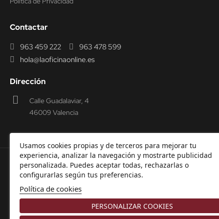
Política de Privacidad
Contactar
963 459 222
963 478 599
hola@laoficinaonline.es
Dirección
Calle Guadalaviar, 4
46009 Valencia
Usamos cookies propias y de terceros para mejorar tu
experiencia, analizar la navegación y mostrarte publicidad
personalizada. Puedes aceptar todas, rechazarlas o
© 2000-2026 Laoficinaonline.
SIDEOFFICE, S.L. CIF
configurarlas según tus preferencias.
B98914336 -
Aviso Legal
-
Política de cookies
-
Política de
Política de cookies
Privacidad
-
Garantía y Devoluciones.
PERSONALIZAR COOKIES