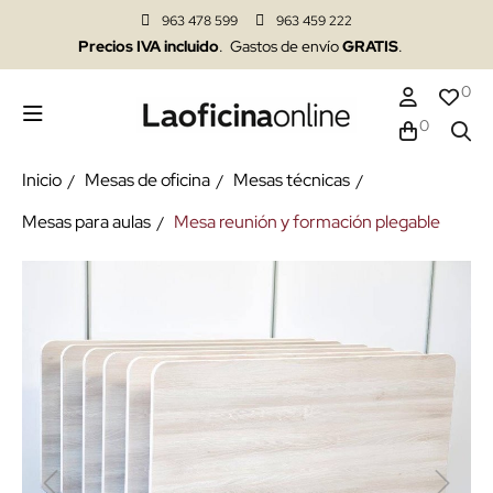
963 478 599
963 459 222
Precios IVA incluido
. Gastos de envío
GRATIS
.
0
0
Inicio
Mesas de oficina
Mesas técnicas
Mesas para aulas
Mesa reunión y formación plegable