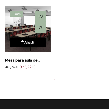
-30%
Añadir
Mesa para aula de
JGorbe
323,22 €
461,74 €