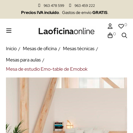
963 478 599
963 459 222
Precios IVA incluido
. Gastos de envío
GRATIS
.
0
0
Inicio
Mesas de oficina
Mesas técnicas
Mesas para aulas
Mesa de estudio Emo-table de Emobok