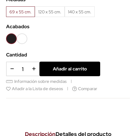
69 x 55 cm.
120 x 55 cm.
140 x 55 cm.
Acabados
Negro
Blanco
(EMB)
Cantidad
Añadir al carrito
Información sobre medidas
Añadir a la Lista de deseos
Comparar
Descripción
Detalles del producto