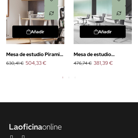
Añadir
Añadir
Mesa de estudio Piramid
Mesa de estudio
de Emobok
504,33 €
plegable Perseo de
381,39 €
630,41 €
476,74 €
Emobok