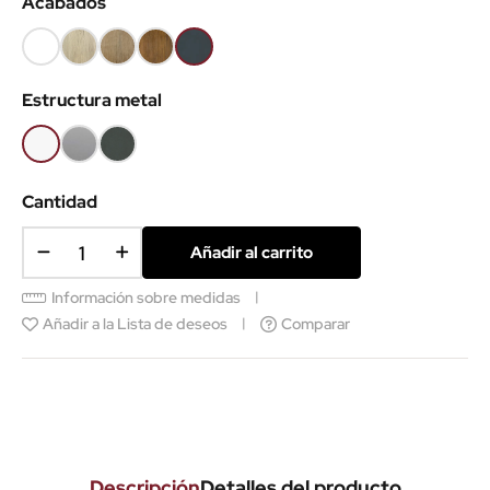
Acabados
Blanco
Roble
Roble
Roble
Antracita
(EMB)
claro
Nuez
viejo
(EMB)
Estructura metal
(EMB)
(EMB)
(EMB)
Blanco
Gris
Antracita
aluminio
Cantidad
Añadir al carrito
Información sobre medidas
Añadir a la Lista de deseos
Comparar
Descripción
Detalles del producto