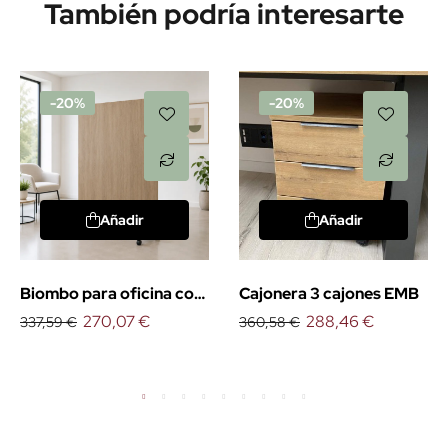
También podría interesarte
-20%
-20%
Añadir
Añadir
Biombo para oficina con
Cajonera 3 cajones EMB
ruedas
270,07 €
288,46 €
337,59 €
360,58 €