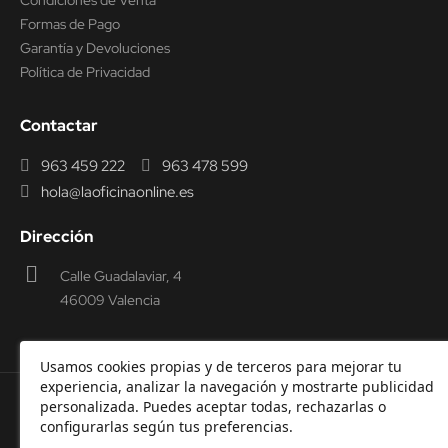
Formas de Pago
Garantía y Devoluciones
Política de Privacidad
Contactar
963 459 222
963 478 599
hola@laoficinaonline.es
Dirección
Calle Guadalaviar, 4
46009 Valencia
Usamos cookies propias y de terceros para mejorar tu
experiencia, analizar la navegación y mostrarte publicidad
personalizada. Puedes aceptar todas, rechazarlas o
© 2000-2026 Laoficinaonline.
SIDEOFFICE, S.L. CIF
configurarlas según tus preferencias.
B98914336 -
Aviso Legal
-
Política de cookies
-
Política de