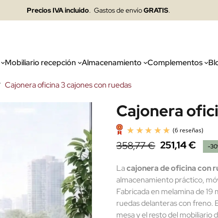
Precios IVA incluido
. Gastos de envío
GRATIS
.
Mobiliario recepción
Almacenamiento
Complementos
Bl
Cajonera oficina 3 cajones con ruedas
Cajonera ofic
251,14 €
358,77 €
-3
La
cajonera de oficina con r
almacenamiento práctico, móvi
Fabricada en melamina de 19 m
ruedas delanteras con freno. E
mesa y el resto del mobiliario d