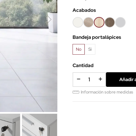
Acabados
Blanco
Olmo
Acacia
Nebraska
Gris
claro
claro
Bandeja portalápices
No
Sí
Cantidad
Añadir a
Información sobre medidas