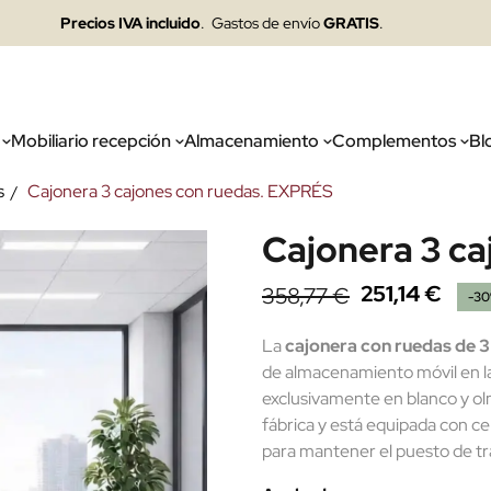
Precios IVA incluido
. Gastos de envío
GRATIS
.
Mobiliario recepción
Almacenamiento
Complementos
Bl
s
Cajonera 3 cajones con ruedas. EXPRÉS
Cajonera 3 c
251,14 €
358,77 €
-3
La
cajonera con ruedas de 3
de almacenamiento móvil en la 
exclusivamente en blanco y ol
fábrica y está equipada con ce
para mantener el puesto de tr