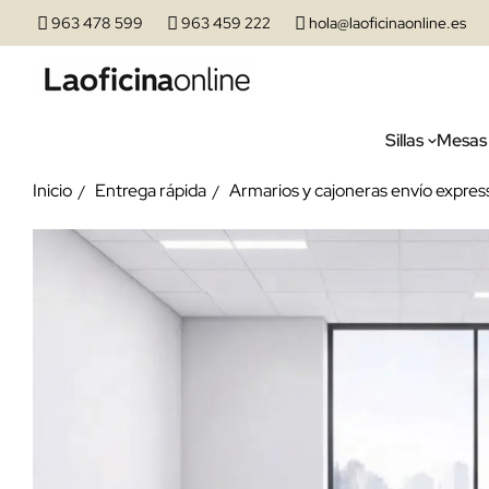
963 478 599
963 459 222
hola@laoficinaonline.es
Sillas
Mesas
Inicio
Entrega rápida
Armarios y cajoneras envío expres