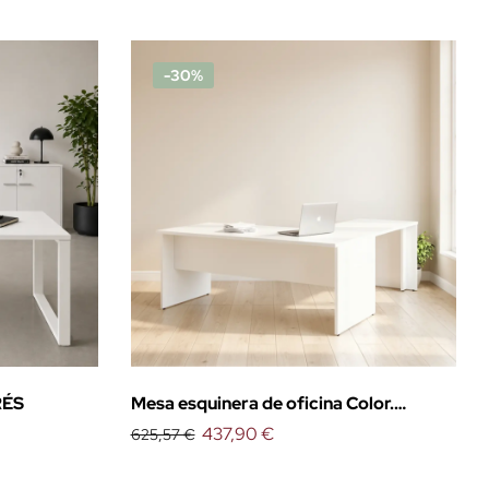
-30%
RÉS
Mesa esquinera de oficina Color.
EXPRÉS
437,90 €
625,57 €