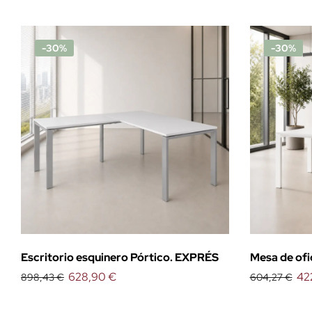
-30%
-30%
Escritorio esquinero Pórtico. EXPRÉS
Mesa de ofi
628,90 €
42
898,43 €
604,27 €