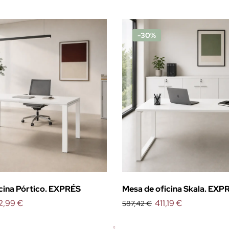
-30%
cina Pórtico. EXPRÉS
Mesa de oficina Skala. EXP
2,99 €
411,19 €
587,42 €