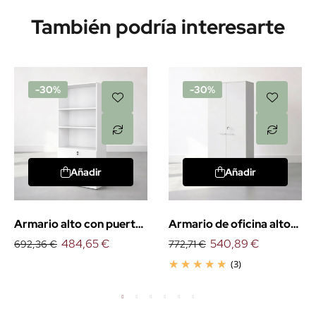
También podría interesarte
-30%
-30%
Añadir
Añadir
Armario alto con puertas
Armario de oficina alto
bajas
484,65 €
con puertas
540,89 €
692,36 €
772,71 €
(3)