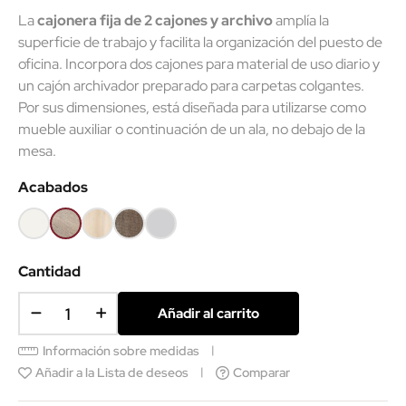
La
cajonera fija de 2 cajones y archivo
amplía la
superficie de trabajo y facilita la organización del puesto de
oficina. Incorpora dos cajones para material de uso diario y
un cajón archivador preparado para carpetas colgantes.
Por sus dimensiones, está diseñada para utilizarse como
mueble auxiliar o continuación de un ala, no debajo de la
mesa.
Acabados
Blanco
Olmo
Acacia
Nebraska
Gris
claro
claro
Cantidad
Añadir al carrito
Información sobre medidas
Añadir a la Lista de deseos
Comparar