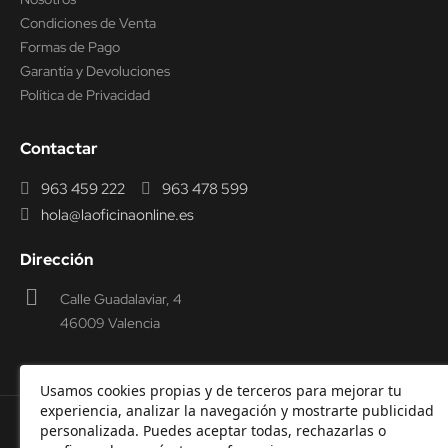
Condiciones de Venta
Formas de Pago
Garantía y Devoluciones
Política de Privacidad
Contactar
963 459 222
963 478 599
hola@laoficinaonline.es
Dirección
Calle Guadalaviar, 4
46009 Valencia
Usamos cookies propias y de terceros para mejorar tu
experiencia, analizar la navegación y mostrarte publicidad
personalizada. Puedes aceptar todas, rechazarlas o
© 2000-2026 Laoficinaonline.
SIDEOFFICE, S.L. CIF