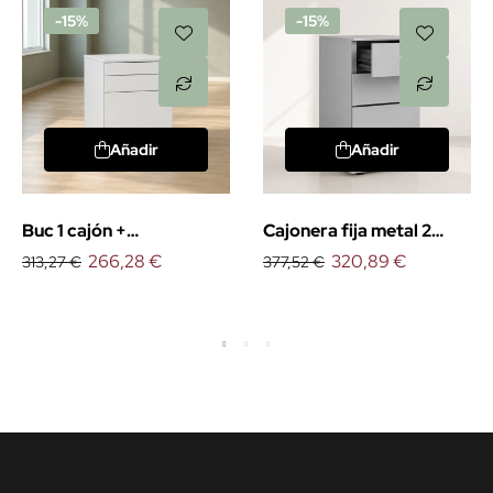
-15%
-15%
Añadir
Añadir
Buc 1 cajón +
Cajonera fija metal 2
portalápices + archivo
266,28 €
cajones + 1 archivo
320,89 €
313,27 €
377,52 €
ruedas