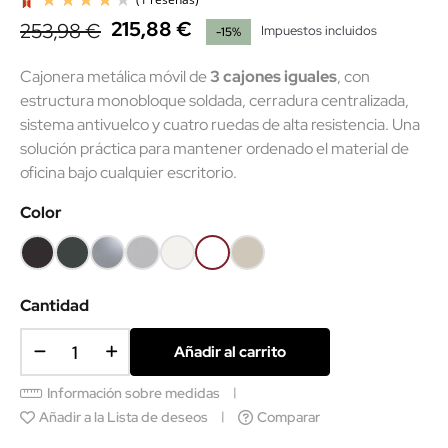
215,88 €
253,98 €
Impuestos incluidos
-15%
Cajonera metálica móvil de
3 cajones iguales
, con
estructura monobloque soldada, cerradura centralizada,
sistema antivuelco y cuatro ruedas de alta resistencia. Una
solución práctica para mantener ordenado el material de
(1 reseñas)
oficina bajo cualquier escritorio.
Color
Negro
Gris
Plata
Gris
Blanco
Súper
Arena
RAL9005
grafito
RAL9006
RAL7035
RAL9010
blanco
RAL7016
RAL9003
Cantidad
Añadir al carrito
Información sobre medidas
Añadir a la Lista de deseos
Comparar