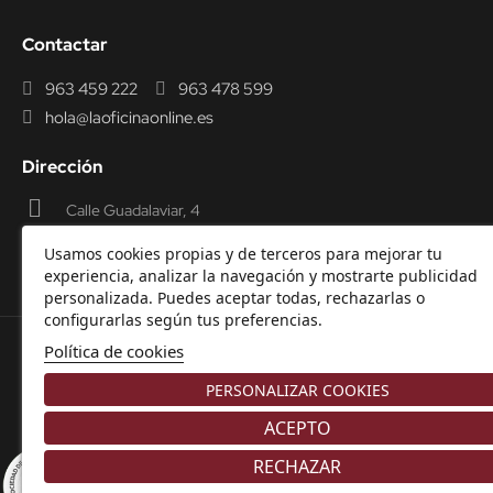
Contactar
963 459 222
963 478 599
hola@laoficinaonline.es
Dirección
Calle Guadalaviar, 4
46009 Valencia
Usamos cookies propias y de terceros para mejorar tu
experiencia, analizar la navegación y mostrarte publicidad
personalizada. Puedes aceptar todas, rechazarlas o
configurarlas según tus preferencias.
Política de cookies
© 2000-2026 Laoficinaonline.
SIDEOFFICE, S.L. CIF
PERSONALIZAR COOKIES
B98914336 -
Aviso Legal
-
Política de cookies
-
Política de
Privacidad
-
Garantía y Devoluciones.
ACEPTO
RECHAZAR
8.9
/10