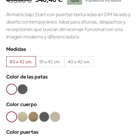
435,60 €
Impuestos incluidos
-20%
Armario bajo Start con puertas texturadas en DM lacado y
diseño contemporáneo. Ideal para oficinas, despachos y
recepciones que buscan almacenaje funcional con una
imagen moderna y diferenciadora.
Medidas
80 x 42 cm.
91 x 42 cm.
40 x 42 cm.
Color de las patas
Blanco
Antracita
(EMB)
(EMB)
Color cuerpo
Blanco
Roble
Roble
Antracita
Arena
(EMB)
claro
Nuez
(EMB)
(EMB)
Color puertas
(EMB)
(EMB)