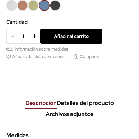
Blanco
Coral
Verde
Azul
Gris
texturado
texturado
texturado
texturado
texturado
Cantidad
Añadir al carrito
Información sobre medidas
Añadir a la Lista de deseos
Comparar
Descripción
Detalles del producto
Archivos adjuntos
Medidas