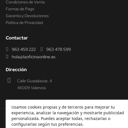
Condiciones de Venta
Formas de Pago
Garantía y Devoluciones
Política de Privacidad
Contactar
963 459 222
963 478 599
hola@laoficinaonline.es
Dirección
Calle Guadalaviar, 4
46009 Valencia
Usamos cookies propias y de terceros para mejorar tu
experiencia, analizar la navegación y mostrarte publicidad
personalizada. Puedes aceptar todas, rechazarlas o
© 2000-2026 Laoficinaonline.
SIDEOFFICE, S.L. CIF
configurarlas según tus preferencias.
B98914336 -
Aviso Legal
-
Política de cookies
-
Política de