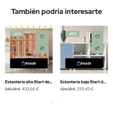
También podría interesarte
-20%
-20%
Añadir
Añadir
Estantería alta Start de
Estantería baja Start de
Emobok
433,66 €
Emobok
259,42 €
542,08 €
324,28 €