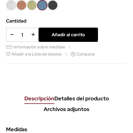
Blanco
Coral
Verde
Azul
Gris
texturado
texturado
texturado
texturado
texturado
Cantidad
Añadir al carrito
Información sobre medidas
Añadir a la Lista de deseos
Comparar
Descripción
Detalles del producto
Archivos adjuntos
Medidas