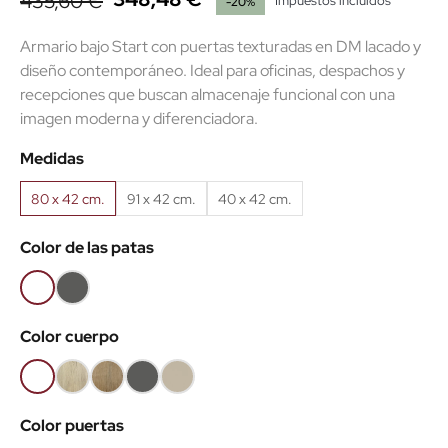
435,60 €
Impuestos incluidos
-20%
Armario bajo Start con puertas texturadas en DM lacado y
diseño contemporáneo. Ideal para oficinas, despachos y
recepciones que buscan almacenaje funcional con una
imagen moderna y diferenciadora.
Medidas
80 x 42 cm.
91 x 42 cm.
40 x 42 cm.
Color de las patas
Blanco
Antracita
(EMB)
(EMB)
Color cuerpo
Blanco
Roble
Roble
Antracita
Arena
(EMB)
claro
Nuez
(EMB)
(EMB)
Color puertas
(EMB)
(EMB)