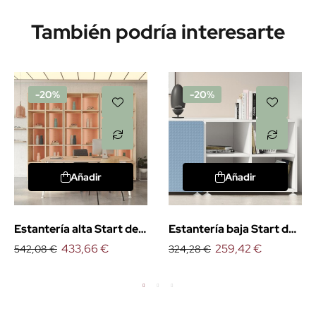
También podría interesarte
-20%
-20%
Añadir
Añadir
Estantería alta Start de
Estantería baja Start de
Emobok
433,66 €
Emobok
259,42 €
542,08 €
324,28 €