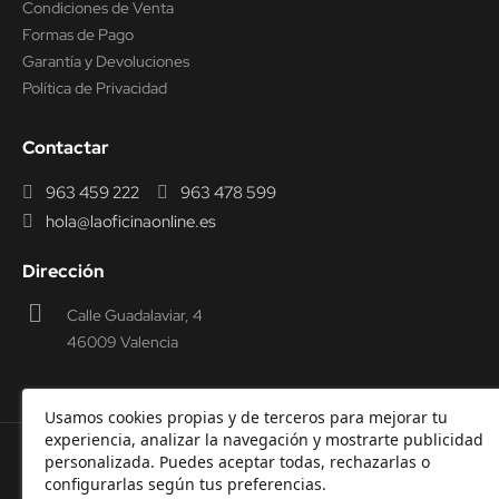
Condiciones de Venta
Formas de Pago
Garantía y Devoluciones
Política de Privacidad
Contactar
963 459 222
963 478 599
hola@laoficinaonline.es
Dirección
Calle Guadalaviar, 4
46009 Valencia
Usamos cookies propias y de terceros para mejorar tu
experiencia, analizar la navegación y mostrarte publicidad
personalizada. Puedes aceptar todas, rechazarlas o
© 2000-2026 Laoficinaonline.
SIDEOFFICE, S.L. CIF
configurarlas según tus preferencias.
B98914336 -
Aviso Legal
-
Política de cookies
-
Política de