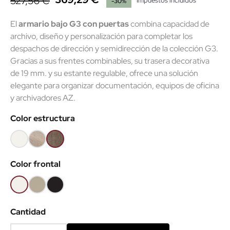
527,56 €
Impuestos incluidos
-30%
El
armario bajo G3 con puertas
combina capacidad de
archivo, diseño y personalización para completar los
despachos de dirección y semidirección de la colección G3.
Gracias a sus frentes combinables, su trasera decorativa
de 19 mm. y su estante regulable, ofrece una solución
elegante para organizar documentación, equipos de oficina
y archivadores AZ.
Color estructura
Blanco
Olmo
Nebraska
claro
Color frontal
Blanco
Arena
Negro
Cantidad