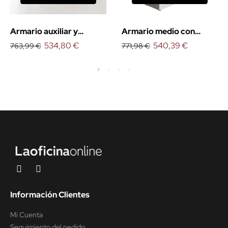
Armario auxiliar y
Armario medio con
cajonera Serie G3
534,80 €
puertas Serie G3
540,39 €
763,99 €
771,98 €
Información Clientes
Mi Cuenta
Seguimiento del pedido