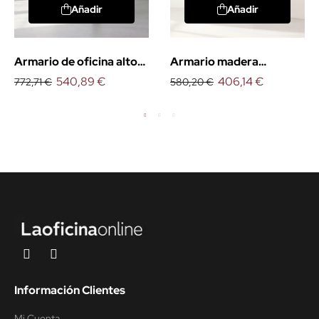
Añadir
Añadir
Armario de oficina alto
Armario madera
con puertas
540,89 €
mediano con puertas
406,14 €
772,71 €
580,20 €
bajas
Información Clientes
Mi Cuenta