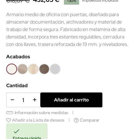
618,07 €
Impuestos incluidos
-30%
Armario medio de oficina con puertas, diseñado para
almacenar documentación, archivadores y material de
trabajo de forma segura. Fabricado en melamina de alta
densidad, incorpora tres estantes regulables, cerradura
con dos llaves, trasera reforzada de 19 mm. y niveladores.
Acabados
Blanco
Olmo
Acacia
Nebraska
Gris
claro
claro
Cantidad
Añadir al carrito
Información sobre medidas
Añadir a la Lista de deseos
Comparar

Entrega rápida