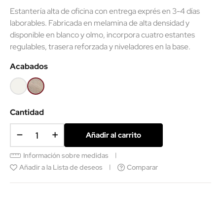
Estantería alta de oficina con entrega exprés en 3-4 días
laborables. Fabricada en melamina de alta densidad y
disponible en blanco y olmo, incorpora cuatro estantes
regulables, trasera reforzada y niveladores en la base.
Acabados
Blanco
Olmo
claro
Cantidad
Añadir al carrito
Información sobre medidas
Añadir a la Lista de deseos
Comparar