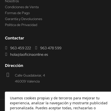
Nosotros
Condiciones de Venta
Formas de Pago
Garantía y Devoluciones
Política de Privacidad
Contactar
963 459 222
963 478 599
hola@laoficinaonline.es
Dirección
Calle Guadalaviar, 4
46009 Valencia
Usamos cookies propias y de terceros para mejorar tu
experiencia, analizar la navegación y mostrarte publicidad
personalizada. Puedes aceptar todas, rechazarlas o
© 2000-2026 Laoficinaonline.
SIDEOFFICE, S.L. CIF