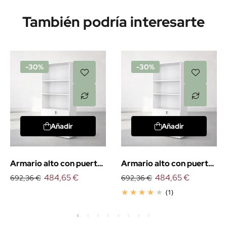
También podría interesarte
-30%
-30%
Añadir
Añadir
Armario alto con puertas
Armario alto con puertas
bajas
484,65 €
bajas. EXPRÉS
484,65 €
692,36 €
692,36 €
(1)