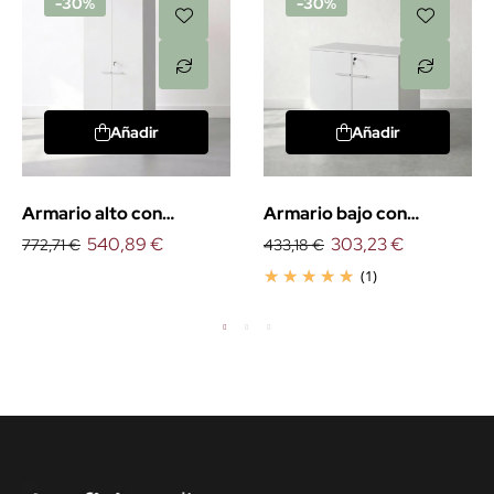
-30%
-30%
Añadir
Añadir
Armario alto con
Armario bajo con
puertas. EXPRÉS
540,89 €
puertas. EXPRÉS
303,23 €
772,71 €
433,18 €
(1)