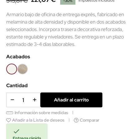
315,81 €
Impuestos incluidos
-30%
Armario bajo de oficina de entrega exprés, fabricado en
melamina de alta densidad y disponible en dos acabados
seleccionados. Incorpora trasera decorativa reforzada,
estante regulable y niveladores. Se entrega en un plazo
estimado de 3-4 días laborables.
Acabados
Blanco
Olmo
claro
Cantidad
Añadir al carrito
Información sobre medidas
Añadir a la Lista de deseos
Comparar

Entrega rápida