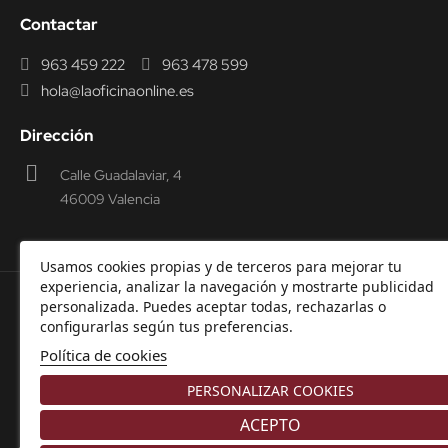
Contactar
963 459 222
963 478 599
hola@laoficinaonline.es
Dirección
Calle Guadalaviar, 4
46009 Valencia
Usamos cookies propias y de terceros para mejorar tu
experiencia, analizar la navegación y mostrarte publicidad
personalizada. Puedes aceptar todas, rechazarlas o
© 2000-2026 Laoficinaonline.
SIDEOFFICE, S.L. CIF
configurarlas según tus preferencias.
B98914336 -
Aviso Legal
-
Política de cookies
-
Política de
Política de cookies
Privacidad
-
Garantía y Devoluciones.
PERSONALIZAR COOKIES
ACEPTO