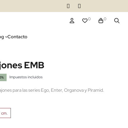
0
0
og
Contacto
ajones EMB
Impuestos incluidos
0%
jones para las series Ego, Enter, Organova y Piramid.
7 cm.