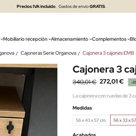
Precios IVA incluido
. Gastos de envío
GRATIS
.
Mobiliario recepción
Almacenamiento
Complementos
Bl
rganova
Cajoneras Serie Organova
Cajonera 3 cajones EMB
Cajonera 3 c
272,01 €
340,01 €
-2
La cajonera con ruedas de 3 ca
Medidas
56 x 43 x 57 cm.
56 x 33 x 5
Acabados