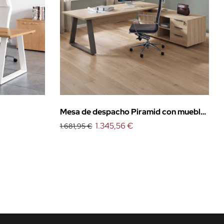
Mesa de despacho Piramid con mueble
auxiliar
1.345,56 €
1.681,95 €