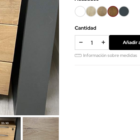
Blanco
Roble
Roble
Roble
Antracita
(EMB)
claro
Nuez
viejo
(EMB)
(EMB)
(EMB)
(EMB)
Cantidad
Añadir a
Información sobre medidas