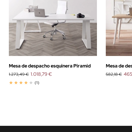
Mesa de despacho esquinera Piramid
Mesa de de
1.018,79 €
465
1.273,49 €
582,18 €
(1)