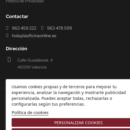
Política de Privacidad
Contactar
963 459 222
963 478 599
hola@laoficinaonline.es
Dirección
Calle Guadalaviar, 4
46009 Valencia
Usamos cookies propias y de terceros para mejorar tu
experiencia, analizar la navegación y mostrarte publicidad
personalizada. Puedes aceptar todas, rechazarlas o
© 2000-2026 Laoficinaonline.
SIDEOFFICE, S.L. CIF
configurarlas según tus preferencias.
B98914336 -
Aviso Legal
-
Política de cookies
-
Política de
Política de cookies
Privacidad
-
Garantía y Devoluciones.
PERSONALIZAR COOKIES