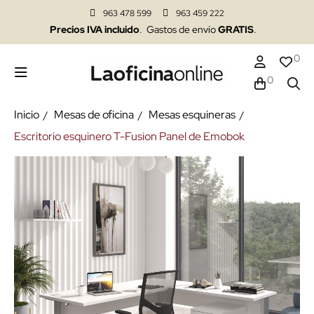
963 478 599
963 459 222
Precios IVA incluido
. Gastos de envío
GRATIS
.
0
0
Inicio
Mesas de oficina
Mesas esquineras
Escritorio esquinero T-Fusion Panel de Emobok