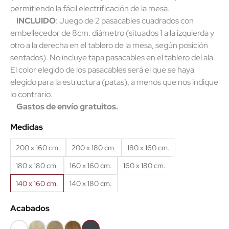
permitiendo la fácil electrificación de la mesa.
INCLUIDO
: Juego de 2 pasacables cuadrados con
embellecedor de 8cm. diámetro (situados 1 a la izquierda y
otro a la derecha en el tablero de la mesa, según posición
sentados). No incluye tapa pasacables en el tablero del ala.
El color elegido de los pasacables será el que se haya
elegido para la estructura (patas), a menos que nos indique
lo contrario.
Gastos de envío gratuitos.
Medidas
200 x 160 cm.
200 x 180 cm.
180 x 160 cm.
180 x 180 cm.
160 x 160 cm.
160 x 180 cm.
140 x 160 cm.
140 x 180 cm.
Acabados
Blanco
Roble
Roble
Roble
Antracita