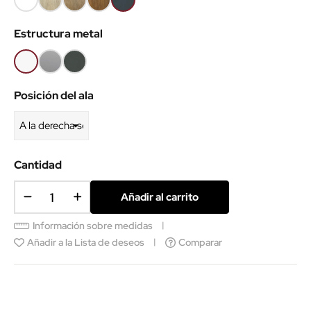
(EMB)
claro
Nuez
viejo
(EMB)
Estructura metal
(EMB)
(EMB)
(EMB)
Blanco
Gris
Antracita
aluminio
Posición del ala
Cantidad
Añadir al carrito
Información sobre medidas
Añadir a la Lista de deseos
Comparar