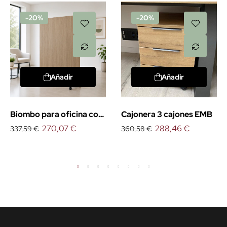
-20%
-20%
Añadir
Añadir
Biombo para oficina con
Cajonera 3 cajones EMB
ruedas
270,07 €
288,46 €
337,59 €
360,58 €