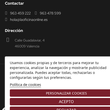
Contactar
963 459 222
963 478 599
hola@laoficinaonline.es
Dirección
Calle Guadalaviar, 4
46009 Valencia
Usamos cookies propias y de terceros para mejorar tu
experiencia, analizar la navegación y mostrarte publicidad
personalizada. Puedes aceptar todas, rechazarlas o
© 2000-2026 Laoficinaonline.
SIDEOFFICE, S.L. CIF
configurarlas según tus preferencias.
B98914336 -
Aviso Legal
-
Política de cookies
-
Política de
Política de cookies
Privacidad
-
Garantía y Devoluciones.
PERSONALIZAR COOKIES
ACEPTO