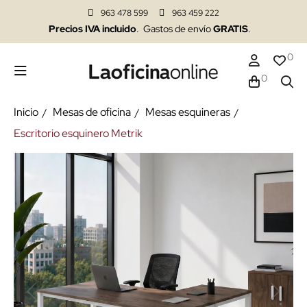
963 478 599
963 459 222
Precios IVA incluido
. Gastos de envío
GRATIS
.
0
0
Inicio
Mesas de oficina
Mesas esquineras
Escritorio esquinero Metrik