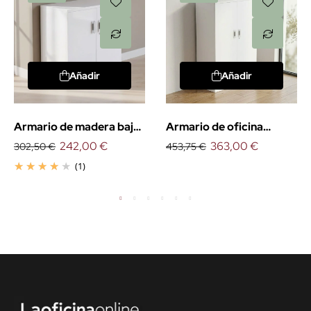
Añadir
Añadir
Armario de madera bajo
Armario de oficina
con puertas
242,00 €
medio con puertas
363,00 €
302,50 €
453,75 €
(1)