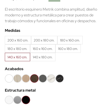
El escritorio esquinero Metrik combina amplitud, diseño
moderno y estructura metálica para crear puestos de
trabajo cómodos y funcionales en oficinas y despachos.
(2 reseñas)
Medidas
200 x 160 cm.
200 x 180 cm.
180 x 160 cm.
180 x 180 cm.
160 x 160 cm.
160 x 180 cm.
140 x 160 cm.
140 x 180 cm.
Acabados
Blanco
Haya
Roble
Castaño
Gris
Mármol
Mármol
68
52
60
53
grafito
blanco
negro
Estructura metal
62
Blanco
Gris
Negro
aluminio