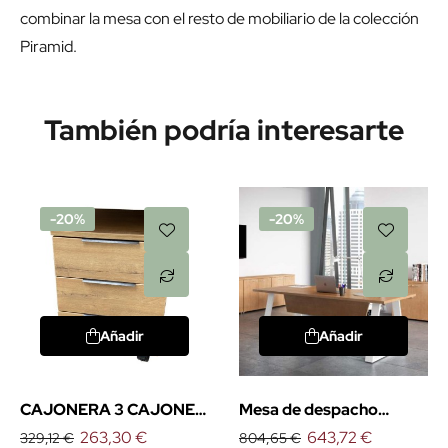
combinar la mesa con el resto de mobiliario de la colección
Piramid.
También podría interesarte
-20%
-20%
Añadir
Añadir
CAJONERA 3 CAJONES
Mesa de despacho
SERIES
263,30 €
Piramid
643,72 €
329,12 €
804,65 €