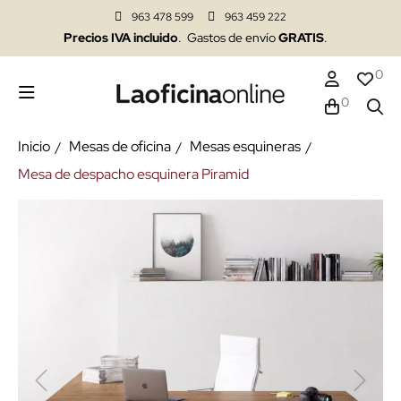
963 478 599
963 459 222
Precios IVA incluido
. Gastos de envío
GRATIS
.
0
0
Inicio
Mesas de oficina
Mesas esquineras
Mesa de despacho esquinera Piramid