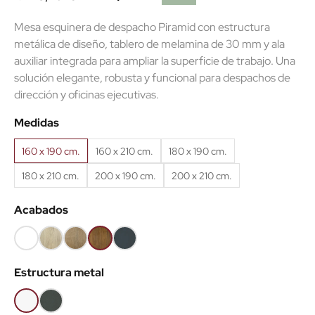
Mesa esquinera de despacho Piramid con estructura
metálica de diseño, tablero de melamina de 30 mm y ala
auxiliar integrada para ampliar la superficie de trabajo. Una
solución elegante, robusta y funcional para despachos de
(1 reseñas)
dirección y oficinas ejecutivas.
Medidas
160 x 190 cm.
160 x 210 cm.
180 x 190 cm.
180 x 210 cm.
200 x 190 cm.
200 x 210 cm.
Acabados
Blanco
Roble
Roble
Roble
Antracita
(EMB)
claro
Nuez
viejo
(EMB)
Estructura metal
(EMB)
(EMB)
(EMB)
Blanco
Antracita