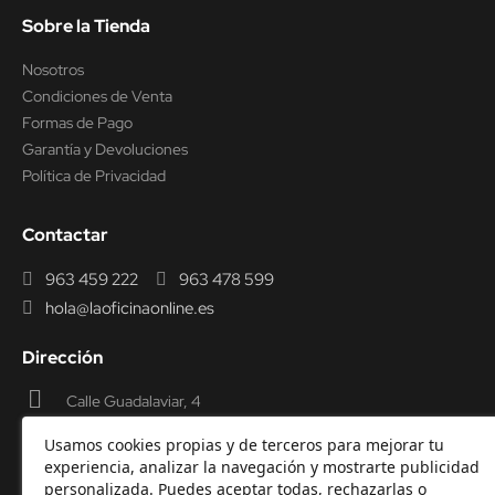
Sobre la Tienda
Nosotros
Condiciones de Venta
Formas de Pago
Garantía y Devoluciones
Política de Privacidad
Contactar
963 459 222
963 478 599
hola@laoficinaonline.es
Dirección
Calle Guadalaviar, 4
46009 Valencia
Usamos cookies propias y de terceros para mejorar tu
experiencia, analizar la navegación y mostrarte publicidad
personalizada. Puedes aceptar todas, rechazarlas o