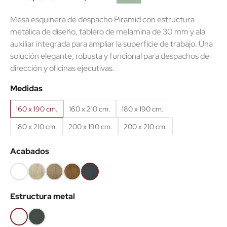
Mesa esquinera de despacho Piramid con estructura
metálica de diseño, tablero de melamina de 30 mm y ala
auxiliar integrada para ampliar la superficie de trabajo. Una
solución elegante, robusta y funcional para despachos de
(1 reseñas)
dirección y oficinas ejecutivas.
Medidas
160 x 190 cm.
160 x 210 cm.
180 x 190 cm.
180 x 210 cm.
200 x 190 cm.
200 x 210 cm.
Acabados
Blanco
Roble
Roble
Roble
Antracita
(EMB)
claro
Nuez
viejo
(EMB)
Estructura metal
(EMB)
(EMB)
(EMB)
Blanco
Antracita