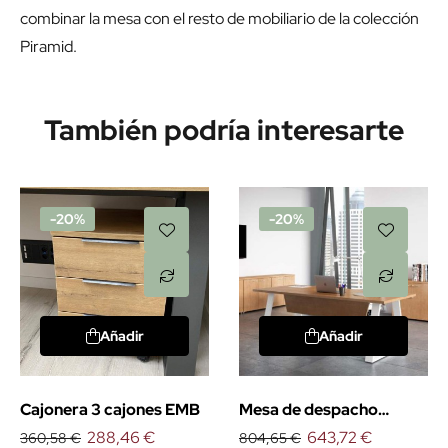
combinar la mesa con el resto de mobiliario de la colección
Piramid.
También podría interesarte
-20%
-20%
Añadir
Añadir
Cajonera 3 cajones EMB
Mesa de despacho
288,46 €
Piramid
643,72 €
360,58 €
804,65 €