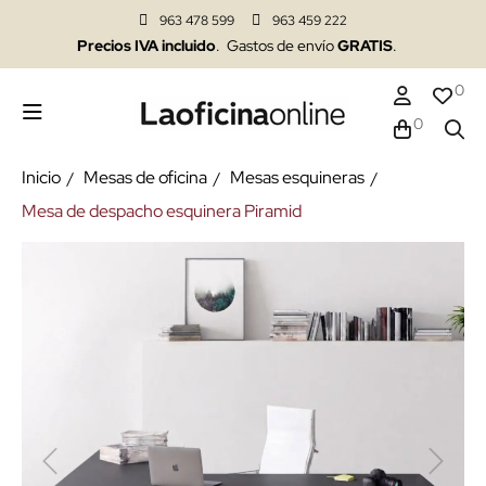
963 478 599
963 459 222
Precios IVA incluido
. Gastos de envío
GRATIS
.
0
0
Inicio
Mesas de oficina
Mesas esquineras
Mesa de despacho esquinera Piramid