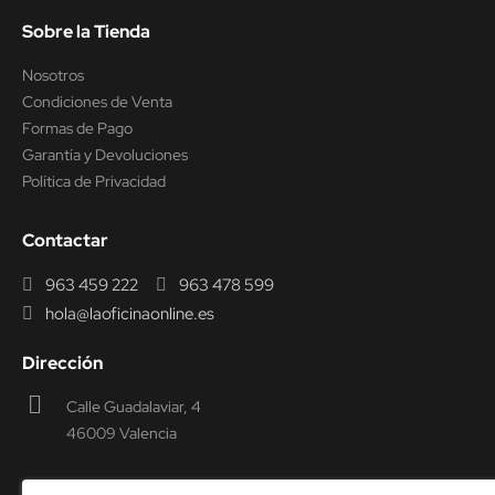
Sobre la Tienda
Nosotros
Condiciones de Venta
Formas de Pago
Garantía y Devoluciones
Política de Privacidad
Contactar
963 459 222
963 478 599
hola@laoficinaonline.es
Dirección
Calle Guadalaviar, 4
46009 Valencia