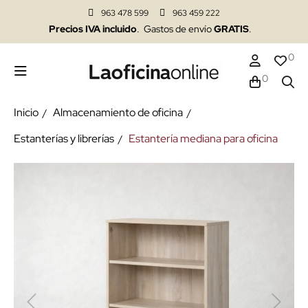
963 478 599
963 459 222
Precios IVA incluido
. Gastos de envío
GRATIS
.
0
0
Inicio
Almacenamiento de oficina
Estanterías y librerías
Estantería mediana para oficina