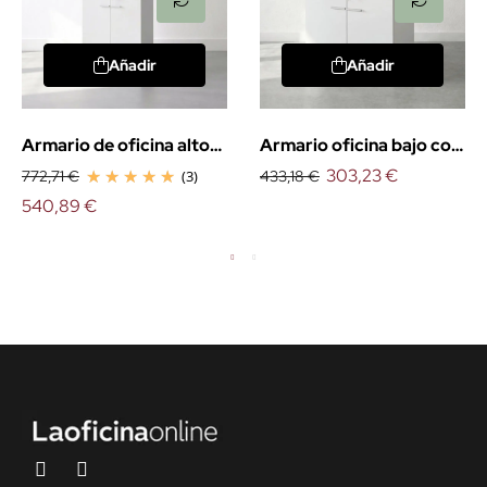
Añadir
Añadir
Armario de oficina alto
Armario oficina bajo con
con puertas
puertas
303,23 €
772,71 €
(3)
433,18 €
540,89 €