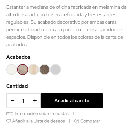
Estantería mediana de oficina fabricada en melamina de
alta densidad, con trasera reforzada y tres estantes
regulables. Su acabado decorativo por ambas caras
permite utilizarla contra la pared o como separador de
espacios. Disponible en todos los colores de la carta de
acabados.
Acabados
Blanco
Olmo
Acacia
Nebraska
Gris
claro
claro
Cantidad
Añadir al carrito
Información sobre medidas
Añadir a la Lista de deseos
Comparar