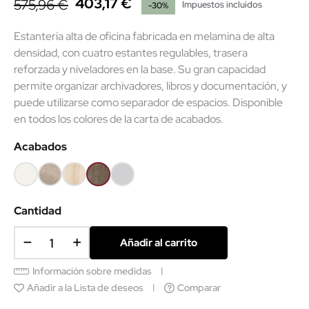
403,17 €
575,96 €
Impuestos incluidos
-30%
Estantería alta de oficina fabricada en melamina de alta
densidad, con cuatro estantes regulables, trasera
reforzada y niveladores en la base. Su gran capacidad
permite organizar archivadores, libros y documentación, y
(2 reseñas)
puede utilizarse como separador de espacios. Disponible
en todos los colores de la carta de acabados.
Acabados
Blanco
Olmo
Acacia
Nebraska
Gris
claro
claro
Cantidad
Añadir al carrito
Información sobre medidas
Añadir a la Lista de deseos
Comparar