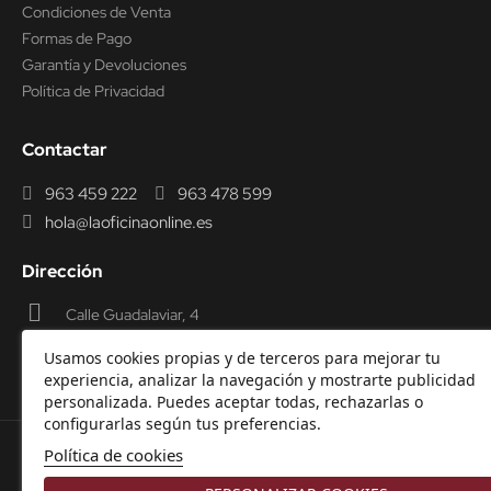
Condiciones de Venta
Formas de Pago
Garantía y Devoluciones
Política de Privacidad
Contactar
963 459 222
963 478 599
hola@laoficinaonline.es
Dirección
Calle Guadalaviar, 4
46009 Valencia
Usamos cookies propias y de terceros para mejorar tu
experiencia, analizar la navegación y mostrarte publicidad
personalizada. Puedes aceptar todas, rechazarlas o
configurarlas según tus preferencias.
Política de cookies
© 2000-2026 Laoficinaonline.
SIDEOFFICE, S.L. CIF