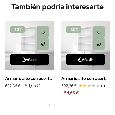
También podría interesarte
-30%
-30%
Añadir
Añadir
Armario alto con puertas
Armario alto con puertas
bajas
484,65 €
bajas. EXPRÉS
692,36 €
692,36 €
(1)
484,65 €