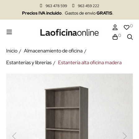
963 478 599
963 459 222
Precios IVA incluido
. Gastos de envío
GRATIS
.
0
0
Inicio
Almacenamiento de oficina
Estanterías y librerías
Estantería alta oficina madera