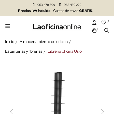
963 478 599
963 459 222
Precios IVA incluido
. Gastos de envío
GRATIS
.
0
0
Inicio
Almacenamiento de oficina
Estanterías y librerías
Librería oficina Usio