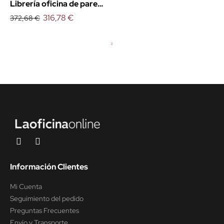
Librería oficina de pared
Usio
316,78 €
372,68 €
Información Clientes
Mi Cuenta
Seguimiento del pedido
Preguntas Frecuentes
Envío y Transporte