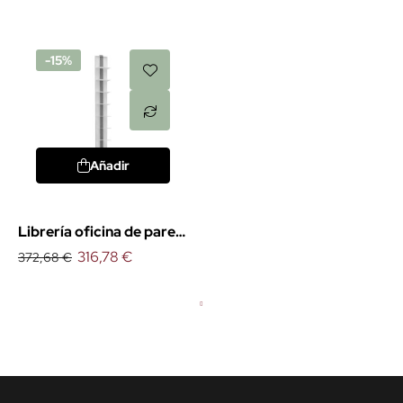
-15%
Añadir
Librería oficina de pared
Usio
316,78 €
372,68 €