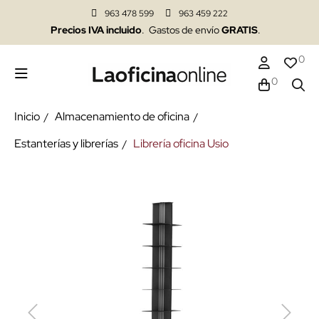
963 478 599
963 459 222
Precios IVA incluido
. Gastos de envío
GRATIS
.
0
0
Inicio
Almacenamiento de oficina
Estanterías y librerías
Librería oficina Usio