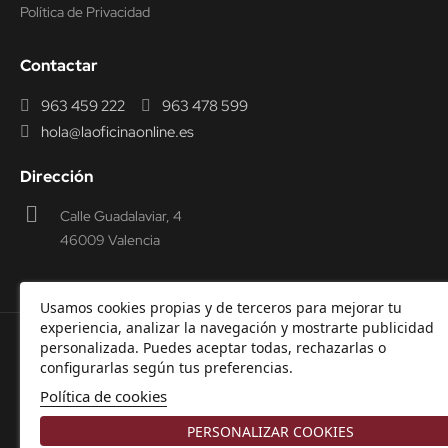
Política de Privacidad
Contactar
963 459 222
963 478 599
hola@laoficinaonline.es
Dirección
Calle Guadalaviar, 4
46009 Valencia
Usamos cookies propias y de terceros para mejorar tu
experiencia, analizar la navegación y mostrarte publicidad
personalizada. Puedes aceptar todas, rechazarlas o
© 2000-2026 Laoficinaonline.
SIDEOFFICE, S.L. CIF
configurarlas según tus preferencias.
B98914336 -
Aviso Legal
-
Política de cookies
-
Política de
Política de cookies
Privacidad
-
Garantía y Devoluciones.
PERSONALIZAR COOKIES