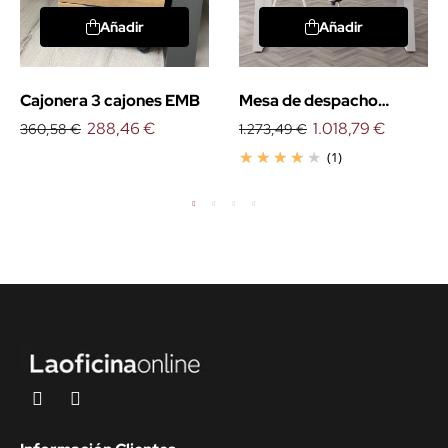
Añadir
Añadir
Cajonera 3 cajones EMB
Mesa de despacho
288,46 €
esquinera Piramid
1.018,79 €
360,58 €
1.273,49 €
(1)