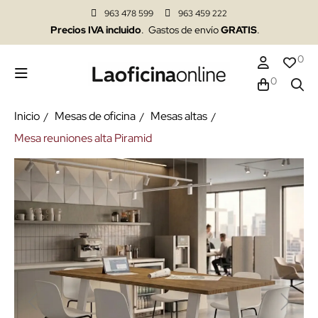
963 478 599
963 459 222
Precios IVA incluido
. Gastos de envío
GRATIS
.
0
0
Inicio
Mesas de oficina
Mesas altas
Mesa reuniones alta Piramid