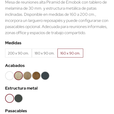
Mesa de reuniones alta Piramid de Emobok con tablero de
melamina de 30 mm. y estructura metálica de patas
inclinadas. Disponible en medidas de 160 a 200 cm.,
incorpora un larguero reposapiés y puede configurarse con
pasacables opcional. Adecuada para reuniones informales,
zonas office y espacios de trabajo compartido.
Medidas
200 x 90 cm.
180 x 90 cm.
160 x 90 cm.
Acabados
Blanco
Roble
Roble
Roble
Antracita
(EMB)
claro
Nuez
viejo
(EMB)
Estructura metal
(EMB)
(EMB)
(EMB)
Blanco
Antracita
Pasacables