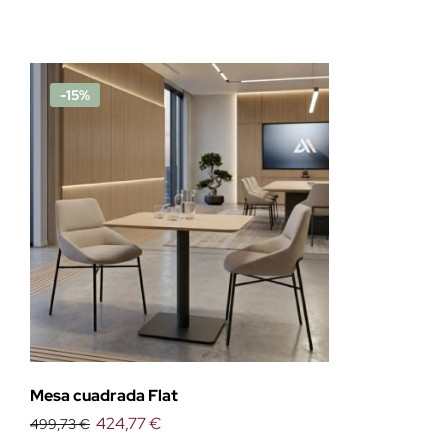
-15%
Mesa cuadrada Flat
424,77 €
499,73 €