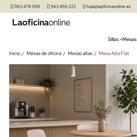
963 478 599
963 459 222
hola@laoficinaonline.es
Sillas
Mesas
Inicio
Mesas de oficina
Mesas altas
Mesa Alta Flat