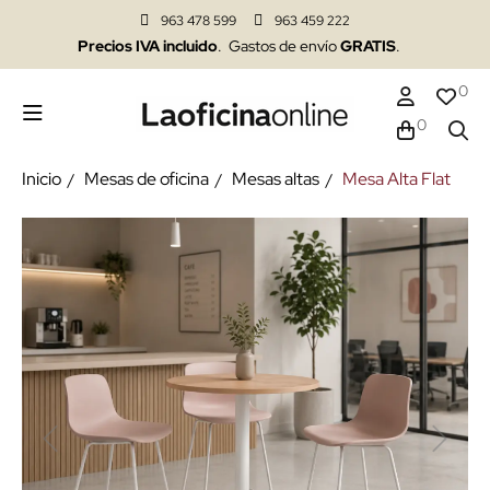
963 478 599
963 459 222
Precios IVA incluido
. Gastos de envío
GRATIS
.
0
0
Inicio
Mesas de oficina
Mesas altas
Mesa Alta Flat