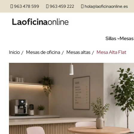
963 478 599
963 459 222
hola@laoficinaonline.es
Sillas
Mesas
Inicio
Mesas de oficina
Mesas altas
Mesa Alta Flat