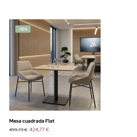
-15%
Mesa cuadrada Flat
424,77 €
499,73 €