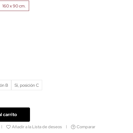
160 x 90 cm.
ión B
Sí, posición C
l carrito
Añadir a la Lista de deseos
Comparar