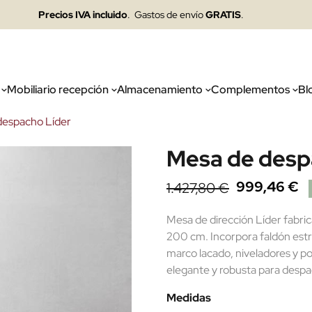
Precios IVA incluido
. Gastos de envío
GRATIS
.
Mobiliario recepción
Almacenamiento
Complementos
Bl
despacho Líder
Mesa de desp
999,46 €
1.427,80 €
Mesa de dirección Líder fabri
200 cm. Incorpora faldón estru
marco lacado, niveladores y po
elegante y robusta para despa
Medidas