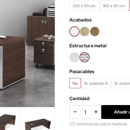
200 x 90 cm.
180 x 90 cm.
Acabados
Blanco
Bardolino
Castaño
Estructura metal
Gris
Acabado
claro
igual
Pasacables
que
la
No
Sí, posición A
Sí, posic
mesa
Cantidad
Añadir a
Información sobre medidas