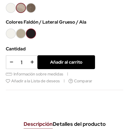
Blanco
Olmo
Nebraska
claro
Colores Faldón / Lateral Grueso / Ala
Blanco
Arena
Negro
Cantidad
Añadir al carrito
Información sobre medidas
Añadir a la Lista de deseos
Comparar
Descripción
Detalles del producto