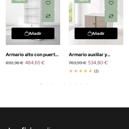
Añadir
Añadir
Armario alto con puertas
Armario auxiliar y
bajas
484,65 €
cajonera Serie G3
534,80 €
692,36 €
763,99 €
(2)