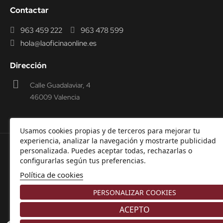
Contactar
963 459 222
963 478 599
hola@laoficinaonline.es
Dirección
Calle Guadalaviar, 4
46009 Valencia
Usamos cookies propias y de terceros para mejorar tu
experiencia, analizar la navegación y mostrarte publicidad
personalizada. Puedes aceptar todas, rechazarlas o
© 2000-2026 Laoficinaonline.
SIDEOFFICE, S.L. CIF
configurarlas según tus preferencias.
B98914336 -
Aviso Legal
-
Política de cookies
-
Política de
Política de cookies
Privacidad
-
Garantía y Devoluciones.
PERSONALIZAR COOKIES
ACEPTO