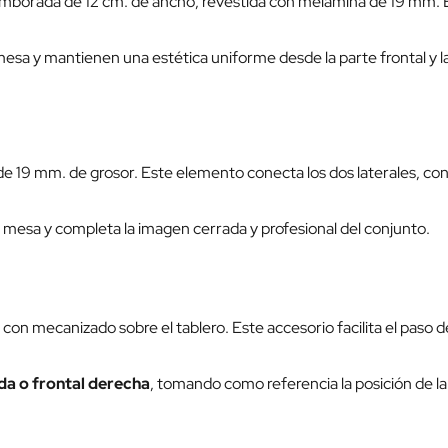
mborada de 12 cm. de ancho, revestida con melamina de 19 mm. Es
mesa y mantienen una estética uniforme desde la parte frontal y l
 19 mm. de grosor. Este elemento conecta los dos laterales, contr
 mesa y completa la imagen cerrada y profesional del conjunto.
n mecanizado sobre el tablero. Este accesorio facilita el paso d
rda o frontal derecha
, tomando como referencia la posición de la