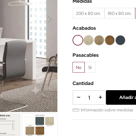
Medidas
200 x 80 cm.
180 x 80 cm.
Acabados
Blanco
Roble
Roble
Roble
Antracita
(EMB)
claro
Nuez
viejo
(EMB)
Pasacables
(EMB)
(EMB)
(EMB)
No
Sí
Cantidad
Añadir a
Información sobre medidas