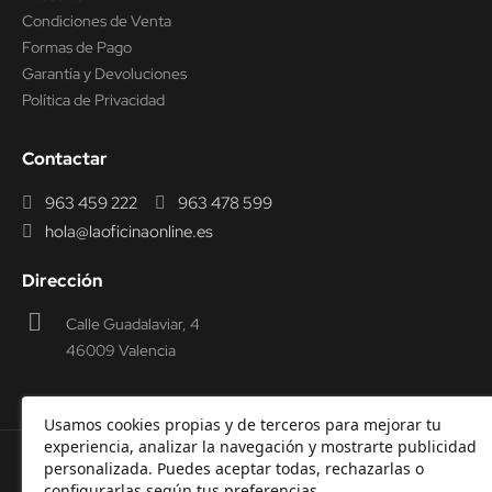
Condiciones de Venta
Formas de Pago
Garantía y Devoluciones
Política de Privacidad
Contactar
963 459 222
963 478 599
hola@laoficinaonline.es
Dirección
Calle Guadalaviar, 4
46009 Valencia
Usamos cookies propias y de terceros para mejorar tu
experiencia, analizar la navegación y mostrarte publicidad
personalizada. Puedes aceptar todas, rechazarlas o
© 2000-2026 Laoficinaonline.
SIDEOFFICE, S.L. CIF
configurarlas según tus preferencias.