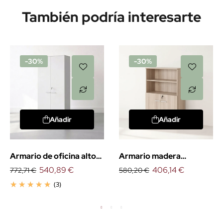
También podría interesarte
-30%
-30%
Añadir
Añadir
Armario de oficina alto
Armario madera
con puertas
540,89 €
mediano con puertas
406,14 €
772,71 €
580,20 €
bajas
(3)