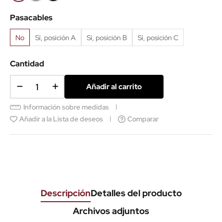
aluminio
Pasacables
No
Sí, posición A
Sí, posición B
Sí, posición C
Cantidad
Añadir al carrito
Información sobre medidas
Añadir a la Lista de deseos
Comparar
Descripción
Detalles del producto
Archivos adjuntos