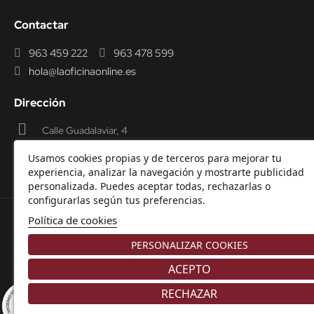
Contactar
963 459 222
963 478 599
hola@laoficinaonline.es
Dirección
Calle Guadalaviar, 4
46009 Valencia
Usamos cookies propias y de terceros para mejorar tu
experiencia, analizar la navegación y mostrarte publicidad
personalizada. Puedes aceptar todas, rechazarlas o
configurarlas según tus preferencias.
Política de cookies
© 2000-2026 Laoficinaonline.
SIDEOFFICE, S.L. CIF
PERSONALIZAR COOKIES
B98914336 -
Aviso Legal
-
Política de cookies
-
Política de
Privacidad
-
Garantía y Devoluciones.
ACEPTO
RECHAZAR
8.9
/10
225 NOTAS