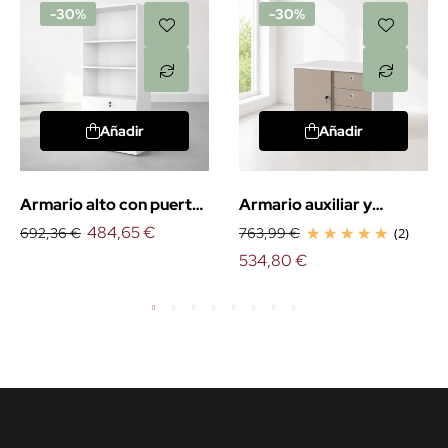
-30%
-30%
Añadir
Añadir
Armario alto con puertas
Armario auxiliar y
bajas
484,65 €
cajonera Serie G3
692,36 €
763,99 €
(2)
534,80 €