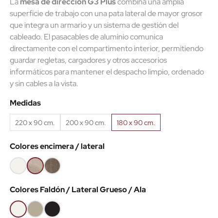
La
mesa de dirección G3 Plus
combina una amplia
superficie de trabajo con una pata lateral de mayor grosor
que integra un armario y un sistema de gestión del
(2 reseñas)
cableado. El pasacables de aluminio comunica
directamente con el compartimento interior, permitiendo
guardar regletas, cargadores y otros accesorios
informáticos para mantener el despacho limpio, ordenado
y sin cables a la vista.
Medidas
220 x 90 cm.
200 x 90 cm.
180 x 90 cm.
Colores encimera / lateral
Blanco
Olmo
Nebraska
claro
Colores Faldón / Lateral Grueso / Ala
Blanco
Arena
Negro