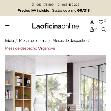
963 478 599
963 459 222
Precios IVA incluido
. Gastos de envío
GRATIS
.
0
0
Inicio
Mesas de oficina
Mesas de despacho
Mesa de despacho Organova