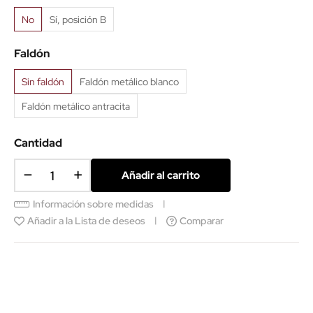
No
Sí, posición B
Faldón
Sin faldón
Faldón metálico blanco
Faldón metálico antracita
Cantidad
Añadir al carrito
Información sobre medidas
Añadir a la Lista de deseos
Comparar