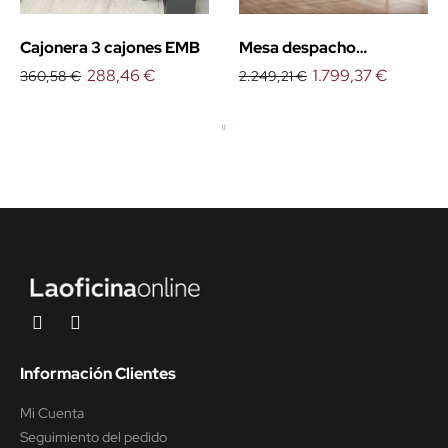
Cajonera 3 cajones EMB
Mesa despacho
288,46 €
Organova con mueble
1.799,37 €
360,58 €
2.249,21 €
Información Clientes
Mi Cuenta
Seguimiento del pedido