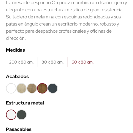
La mesa de despacho Organova combina un diseño ligero y
elegante con una estructura metálica de gran resistencia.
Su tablero de melamina con esquinas redondeadas y sus
patas en ángulo crean un escritorio moderno, robusto y
perfecto para despachos profesionales y oficinas de
dirección.
Medidas
200 x 80 cm.
180 x 80 cm.
160 x 80 cm.
Acabados
Blanco
Roble
Roble
Roble
Antracita
(EMB)
claro
Nuez
viejo
(EMB)
Estructura metal
(EMB)
(EMB)
(EMB)
Blanco
Antracita
Pasacables