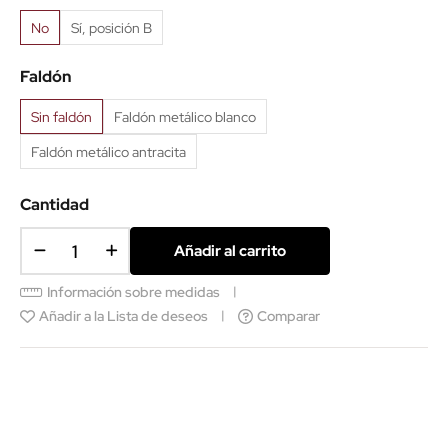
No
Sí, posición B
Faldón
Sin faldón
Faldón metálico blanco
Faldón metálico antracita
Cantidad
Añadir al carrito
Información sobre medidas
Añadir a la Lista de deseos
Comparar