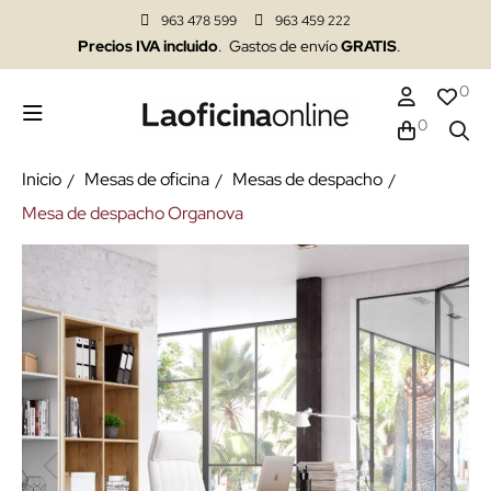
963 478 599
963 459 222
Precios IVA incluido
. Gastos de envío
GRATIS
.
0
0
Inicio
Mesas de oficina
Mesas de despacho
Mesa de despacho Organova