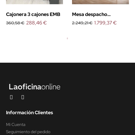
Cajonera 3 cajones EMB
Mesa despacho
288,46 €
Organova con mueble
1.799,37 €
360,58 €
2.249,21 €
Información Clientes
Mi Cuenta
Seguimiento del pedido