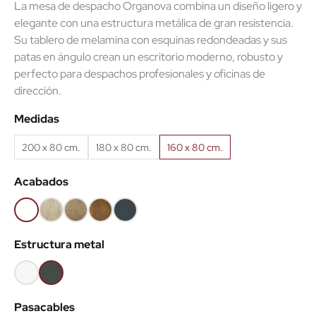
La mesa de despacho Organova combina un diseño ligero y
elegante con una estructura metálica de gran resistencia.
Su tablero de melamina con esquinas redondeadas y sus
patas en ángulo crean un escritorio moderno, robusto y
perfecto para despachos profesionales y oficinas de
dirección.
Medidas
200 x 80 cm.
180 x 80 cm.
160 x 80 cm.
Acabados
Blanco
Roble
Roble
Roble
Antracita
(EMB)
claro
Nuez
viejo
(EMB)
Estructura metal
(EMB)
(EMB)
(EMB)
Blanco
Antracita
Pasacables