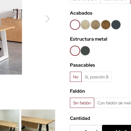
Acabados
Blanco
Roble
Roble
Roble
Antracita
(EMB)
claro
Nuez
viejo
(EMB)
Estructura metal
(EMB)
(EMB)
(EMB)
Blanco
Antracita
Pasacables
No
Sí, posición B
Faldón
Sin faldón
Con faldón de mela
Cantidad