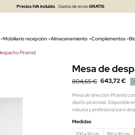
Precios IVA incluido
. Gastos de envío
GRATIS
.
Mobiliario recepción
Almacenamiento
Complementos
Bl
despacho Piramid
Mesa de desp
643,72 €
804,65 €
Mesa de dirección Piramid con
diseño piramidal. Disponible 
robusta y profesional para desp
Medidas
200 x 90 cm.
180 x 90 cm.