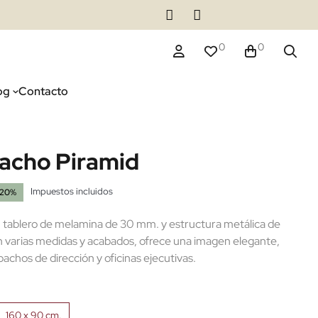
0
0
og
Contacto
acho Piramid
Impuestos incluidos
-20%
 tablero de melamina de 30 mm. y estructura metálica de
en varias medidas y acabados, ofrece una imagen elegante,
achos de dirección y oficinas ejecutivas.
160 x 90 cm.