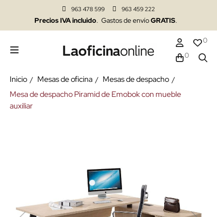
963 478 599
963 459 222
Precios IVA incluido
. Gastos de envío
GRATIS
.
0
0
Inicio
Mesas de oficina
Mesas de despacho
Mesa de despacho Piramid de Emobok con mueble
auxiliar