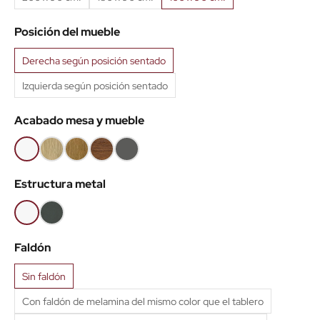
Posición del mueble
Derecha según posición sentado
Izquierda según posición sentado
Acabado mesa y mueble
Blanco
Roble
Roble
Roble
Antracita
claro
Nuez
viejo
(IMA)
Estructura metal
Blanco
Antracita
Faldón
Sin faldón
Con faldón de melamina del mismo color que el tablero