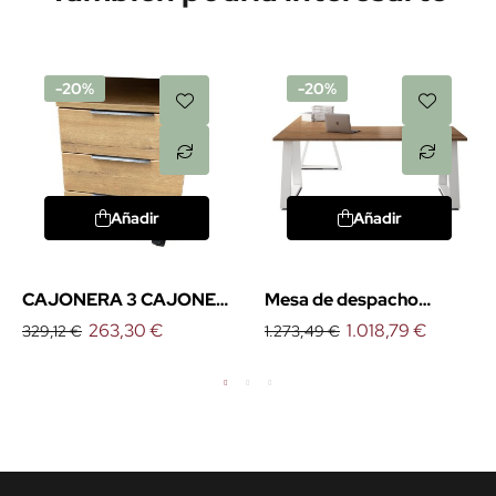
-20%
-20%
Añadir
Añadir
CAJONERA 3 CAJONES
Mesa de despacho
SERIES
263,30 €
esquinera Piramid
1.018,79 €
329,12 €
1.273,49 €
PIRAMID/ORGANOVA
DE EMOBOK