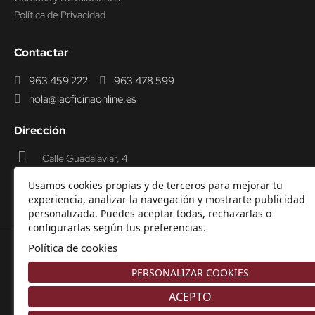
Política de Privacidad
Contactar
963 459 222
963 478 599
hola@laoficinaonline.es
Dirección
Calle Guadalaviar, 4
46009 Valencia
Usamos cookies propias y de terceros para mejorar tu
experiencia, analizar la navegación y mostrarte publicidad
personalizada. Puedes aceptar todas, rechazarlas o
configurarlas según tus preferencias.
Política de cookies
© 2000-2026 Laoficinaonline.
SIDEOFFICE, S.L. CIF
PERSONALIZAR COOKIES
B98914336 -
Aviso Legal
-
Política de cookies
-
Política de
Privacidad
-
Garantía y Devoluciones.
ACEPTO