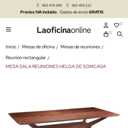
963 478 599
963 459 222
Precios IVA incluido
. Gastos de envío
GRATIS
.
0
0
Inicio
Mesas de oficina
Mesas de reuniones
Reunión rectangular
MESA SALA REUNIONES HELGA DE SOMCASA