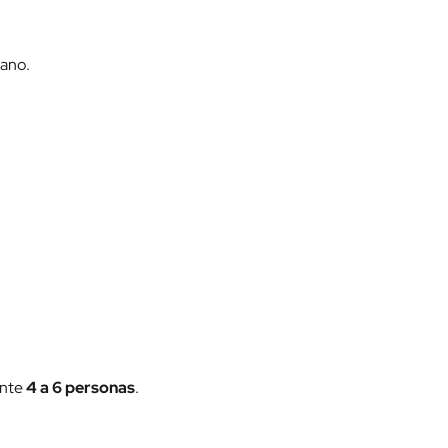
iano.
ente
4 a 6 personas
.