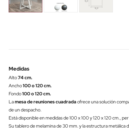
Medidas
Alto
74 cm.
Ancho
100 o 120 cm.
Fondo
100 o 120 cm.
La
mesa de reuniones cuadrada
ofrece una solución compa
de un despacho.
Está disponible en medidas de 100 x 100 y 120 x 120 cm., per
Su tablero de melamina de 30 mm. y la estructura metálica de