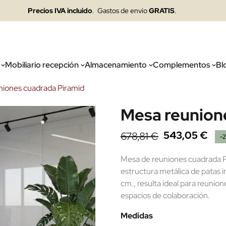
Precios IVA incluido
. Gastos de envío
GRATIS
.
Mobiliario recepción
Almacenamiento
Complementos
Bl
niones cuadrada Piramid
Mesa reunion
543,05 €
678,81 €
-
Mesa de reuniones cuadrada 
estructura metálica de patas i
cm., resulta ideal para reunio
espacios de colaboración.
Medidas