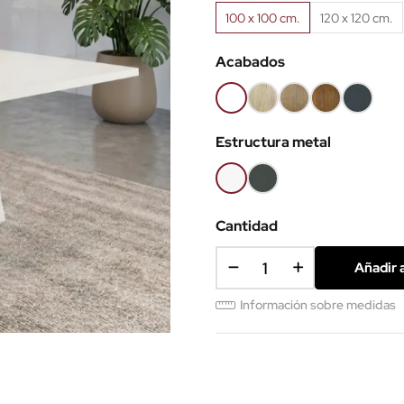
100 x 100 cm.
120 x 120 cm.
Acabados
Blanco
Roble
Roble
Roble
Antracita
(EMB)
claro
Nuez
viejo
(EMB)
Estructura metal
(EMB)
(EMB)
(EMB)
Blanco
Antracita
Cantidad
Añadir a
Información sobre medidas