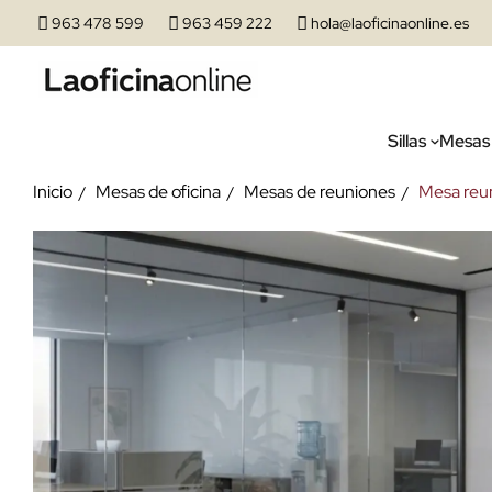
963 478 599
963 459 222
hola@laoficinaonline.es
Sillas
Mesas
Inicio
Mesas de oficina
Mesas de reuniones
Mesa reu