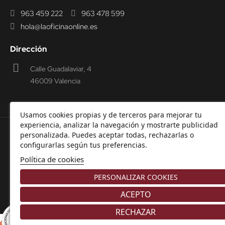
963 459 222
963 478 599
hola@laoficinaonline.es
Dirección
Calle Guadalaviar, 4
46009 Valencia
Usamos cookies propias y de terceros para mejorar tu
experiencia, analizar la navegación y mostrarte publicidad
personalizada. Puedes aceptar todas, rechazarlas o
© 2000-2026 Laoficinaonline.
SIDEOFFICE, S.L. CIF
configurarlas según tus preferencias.
B98914336 -
Aviso Legal
-
Política de cookies
-
Política de
Política de cookies
Privacidad
-
Garantía y Devoluciones.
PERSONALIZAR COOKIES
ACEPTO
RECHAZAR
8.9
/10
Comerciante aprobado por la Sociedad de Opiniones Contrastadas,
haga