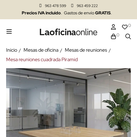
963 478 599
963 459 222
Precios IVA incluido
. Gastos de envío
GRATIS
.
0
0
Inicio
Mesas de oficina
Mesas de reuniones
Mesa reuniones cuadrada Piramid