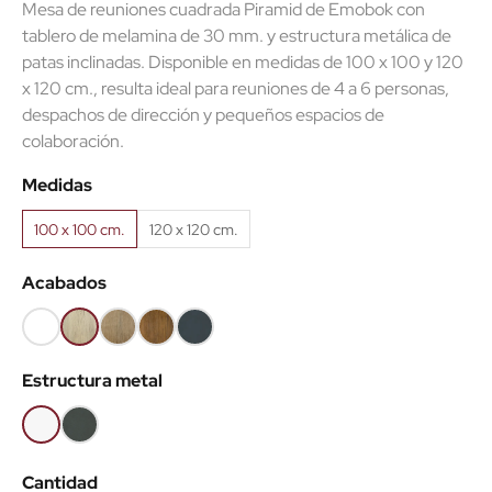
Mesa de reuniones cuadrada Piramid de Emobok con
tablero de melamina de 30 mm. y estructura metálica de
patas inclinadas. Disponible en medidas de 100 x 100 y 120
x 120 cm., resulta ideal para reuniones de 4 a 6 personas,
despachos de dirección y pequeños espacios de
colaboración.
Medidas
100 x 100 cm.
120 x 120 cm.
Acabados
Blanco
Roble
Roble
Roble
Antracita
(EMB)
claro
Nuez
viejo
(EMB)
Estructura metal
(EMB)
(EMB)
(EMB)
Blanco
Antracita
Cantidad