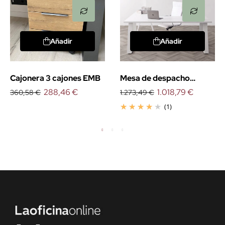
Añadir
Añadir
Cajonera 3 cajones EMB
Mesa de despacho
288,46 €
esquinera Piramid
1.018,79 €
360,58 €
1.273,49 €
(1)