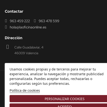
Contactar
963 459 222
963 478 599
hola@laoficinaonline.es
Dirección
Calle Guadalaviar, 4
46009 Valencia
Usamos cookies propias y de terceros para mejorar tu
experiencia, analizar la navegación y mostrarte publicidad
personalizada. Puedes aceptar todas, rechazarlas o
© 2000-2026 Laoficinaonline.
SIDEOFFICE, S.L. CIF
configurarlas según tus preferencias.
B98914336 -
Aviso Legal
-
Política de cookies
-
Política de
Política de cookies
Privacidad
-
Garantía y Devoluciones.
PERSONALIZAR COOKIES
ACEPTO