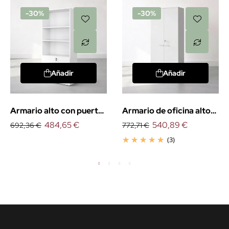
-30%
-30%
Añadir
Añadir
Armario alto con puertas
Armario de oficina alto
bajas
484,65 €
con puertas
540,89 €
692,36 €
772,71 €
(3)