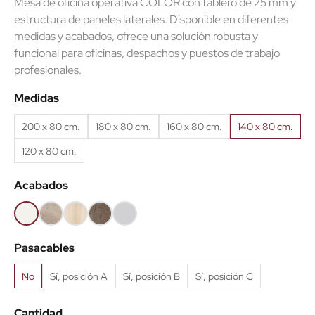
Mesa de oficina operativa COLOR con tablero de 25 mm y
estructura de paneles laterales. Disponible en diferentes
medidas y acabados, ofrece una solución robusta y
(10 reseñas)
funcional para oficinas, despachos y puestos de trabajo
profesionales.
Medidas
200 x 80 cm.
180 x 80 cm.
160 x 80 cm.
140 x 80 cm.
120 x 80 cm.
Acabados
Blanco
Olmo
Acacia
Nebraska
Gris
claro
claro
Pasacables
No
Sí, posición A
Sí, posición B
Sí, posición C
Cantidad