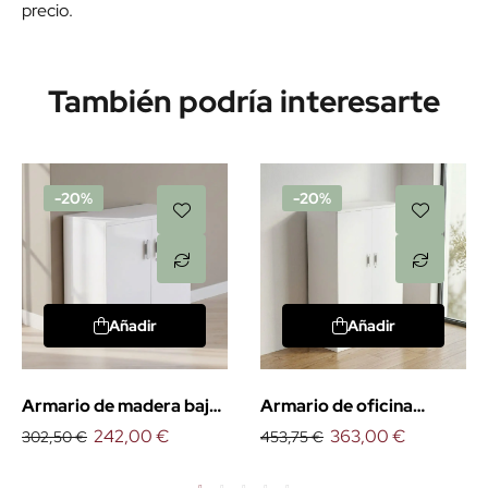
precio.
También podría interesarte
-20%
-20%
Añadir
Añadir
Armario de madera bajo
Armario de oficina
con puertas
242,00 €
medio con puertas
363,00 €
302,50 €
453,75 €