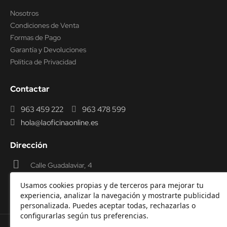
Nosotros
Condiciones de Venta
Formas de Pago
Garantía y Devoluciones
Política de Privacidad
Contactar
963 459 222
963 478 599
hola@laoficinaonline.es
Dirección
Calle Guadalaviar, 4
46009 Valencia
Usamos cookies propias y de terceros para mejorar tu
experiencia, analizar la navegación y mostrarte publicidad
personalizada. Puedes aceptar todas, rechazarlas o
configurarlas según tus preferencias.