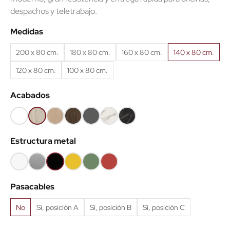
despachos y teletrabajo.
Medidas
200 x 80 cm.
180 x 80 cm.
160 x 80 cm.
140 x 80 cm.
120 x 80 cm.
100 x 80 cm.
Acabados
Blanco
Haya
Roble
Castaño
Gris
Mármol
Mármol
68
52
60
53
grafito
blanco
negro
Estructura metal
62
Blanco
Gris
Negro
Amarillo
Verde
Teja
aluminio
k
k
k
Pasacables
No
Sí, posición A
Sí, posición B
Sí, posición C