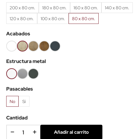
200 x 80 cm.
180 x 80 cm.
160 x 80 cm.
140 x 80 cm.
120 x 80 cm.
100 x 80 cm.
80 x 80 cm.
Acabados
Blanco
Roble
Roble
Roble
Antracita
(EMB)
claro
Nuez
viejo
(EMB)
Estructura metal
(EMB)
(EMB)
(EMB)
Blanco
Gris
Antracita
aluminio
Pasacables
No
Sí
Cantidad
Añadir al carrito