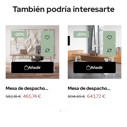
También podría interesarte
-20%
-20%
Añadir
Añadir
Mesa de despacho
Mesa de despacho
Organova
465,74 €
Piramid
643,72 €
582,18 €
804,65 €