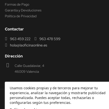
Formas de Pago
Garantía y Devoluciones
Política de Privacidad
Contactar
963 459 222
963 478 599
hola@laoficinaonline.es
Dirección
Calle Guadalaviar, 4
46009 Valencia
Usamos cookies propias y de terceros para mejorar tu
experiencia, analizar la navegación y mostrarte publicidad
personalizada. Puedes aceptar todas, rechazarlas o
© 2000-2026 Laoficinaonline.
SIDEOFFICE, S.L. CIF
configurarlas según tus preferencias.
B98914336 -
Aviso Legal
-
Política de cookies
-
Política de