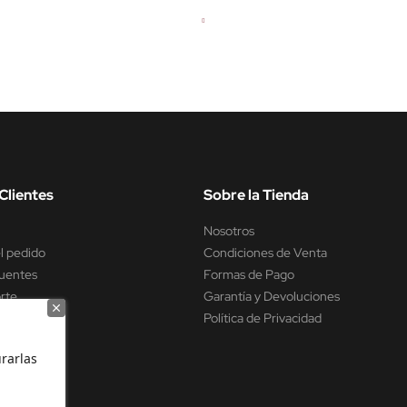
Clientes
Sobre la Tienda
Nosotros
l pedido
Condiciones de Venta
uentes
Formas de Pago
rte
Garantía y Devoluciones
encia
Política de Privacidad
rarlas