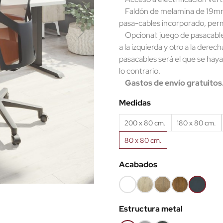
Faldón de melamina de 19mm.
pasa-cables incorporado, permit
Opcional: juego de pasacable
a la izquierda y otro a la derec
pasacables será el que se haya
lo contrario.
Gastos de envío gratuitos
Medidas
200 x 80 cm.
180 x 80 cm.
80 x 80 cm.
Acabados
Blanco
Roble
Roble
Roble
Antracita
(EMB)
claro
Nuez
viejo
(EMB)
Estructura metal
(EMB)
(EMB)
(EMB)