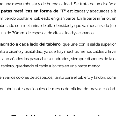
o una mesa robusta y de buena calidad. Se trata de un diseño a
 patas metálicas en forma de "T"
estilizadas y adecuadas a l
rmitiendo ocultar el cableado en gran parte. En la parte inferior, e
 fabricado con melamina de alta densidad y que va mecanizado (con
ina de 30mm. de espesor, de alta calidad y acabados.
uadrado
a cada lado del tablero
, que une con la salida superio
to a diseño y usabilidad, ya que hay muchos menos cables a la vi
 si no añades los pasacables cuadrados, siempre dispones de la op
l tablero, quedando el cable a la vista en una parte menor.
en varios colores de acabados, tanto para el tablero y faldón, como
os fabricantes nacionales de mesas de oficina de mayor calida