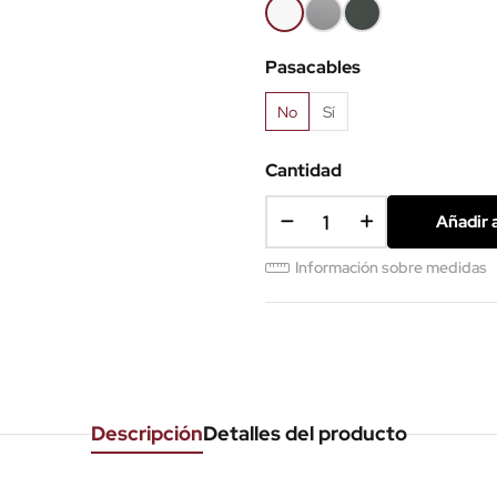
Blanco
Gris
Antracita
aluminio
Pasacables
No
Sí
Cantidad
Añadir a
Información sobre medidas
Descripción
Detalles del producto