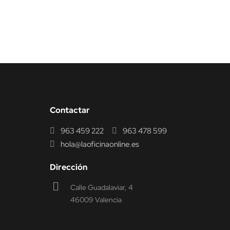
Contactar
963 459 222
963 478 599
hola@laoficinaonline.es
Dirección
Calle Guadalaviar, 4
46009 Valencia