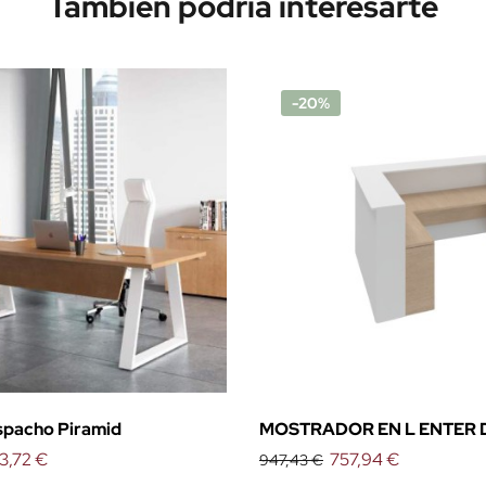
También podría interesarte
-20%
spacho Piramid
MOSTRADOR EN L ENTER 
3,72 €
EMOBOK (CON MESA)
757,94 €
947,43 €