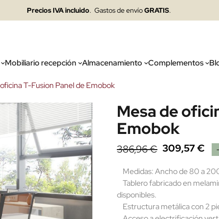
Precios IVA incluido
. Gastos de envío
GRATIS
.
Mobiliario recepción
Almacenamiento
Complementos
Bl
oficina T-Fusion Panel de Emobok
Mesa de ofici
Emobok
309,57 €
386,96 €
Medidas: Ancho de 80 a 200
Tablero fabricado en melamin
disponibles.
Estructura metálica con 2 pie
Acceso a electrificación verti