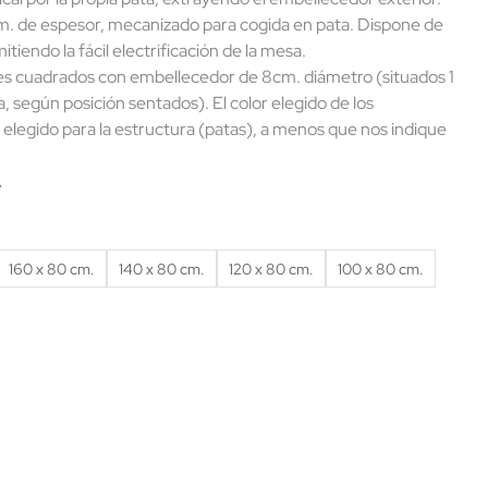
 de espesor, mecanizado para cogida en pata. Dispone de
iendo la fácil electrificación de la mesa.
s cuadrados con embellecedor de 8cm. diámetro (situados 1
ha, según posición sentados). El color elegido de los
 elegido para la estructura (patas), a menos que nos indique
.
160 x 80 cm.
140 x 80 cm.
120 x 80 cm.
100 x 80 cm.