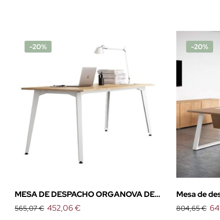
-20%
-20%
MESA DE DESPACHO ORGANOVA DE
Mesa de de
EMOBOK
452,06 €
64
565,07 €
804,65 €