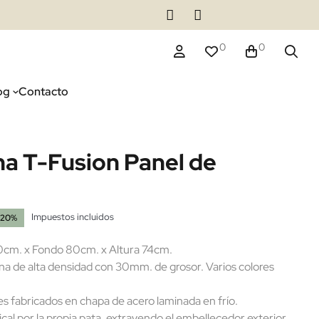
0
0
og
Contacto
na T-Fusion Panel de
Impuestos incluidos
-20%
cm. x Fondo 80cm. x Altura 74cm.
a de alta densidad con 30mm. de grosor. Varios colores
s fabricados en chapa de acero laminada en frío.
cal por la propia pata, extrayendo el embellecedor exterior.