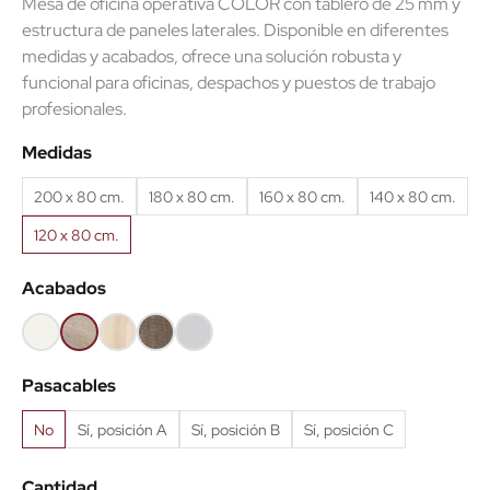
Mesa de oficina operativa COLOR con tablero de 25 mm y
estructura de paneles laterales. Disponible en diferentes
medidas y acabados, ofrece una solución robusta y
(10 reseñas)
funcional para oficinas, despachos y puestos de trabajo
profesionales.
Medidas
200 x 80 cm.
180 x 80 cm.
160 x 80 cm.
140 x 80 cm.
120 x 80 cm.
Acabados
Blanco
Olmo
Acacia
Nebraska
Gris
claro
claro
Pasacables
No
Sí, posición A
Sí, posición B
Sí, posición C
Cantidad