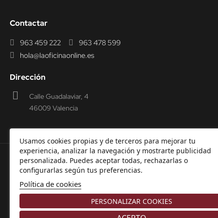
Contactar
963 459 222
963 478 599
hola@laoficinaonline.es
Dirección
Calle Guadalaviar, 4
46009 Valencia
Usamos cookies propias y de terceros para mejorar tu
experiencia, analizar la navegación y mostrarte publicidad
personalizada. Puedes aceptar todas, rechazarlas o
© 2000-2026 Laoficinaonline.
SIDEOFFICE, S.L. CIF
configurarlas según tus preferencias.
B98914336 -
Aviso Legal
-
Política de cookies
-
Política de
Política de cookies
Privacidad
-
Garantía y Devoluciones.
PERSONALIZAR COOKIES
ACEPTO