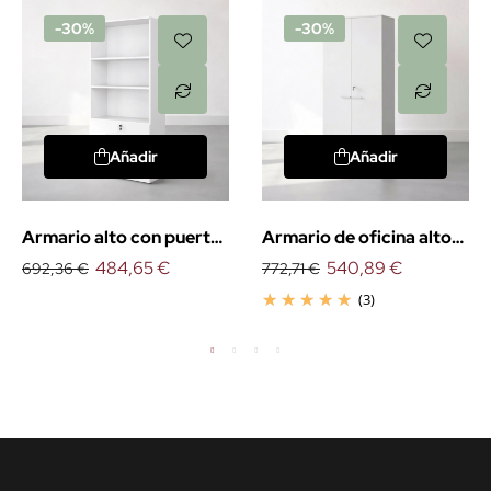
-30%
-30%
Añadir
Añadir
Armario alto con puertas
Armario de oficina alto
bajas
484,65 €
con puertas
540,89 €
692,36 €
772,71 €
(3)