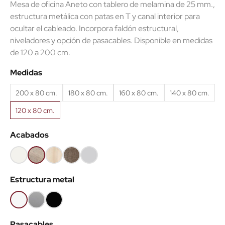
Mesa de oficina Aneto con tablero de melamina de 25 mm.,
estructura metálica con patas en T y canal interior para
ocultar el cableado. Incorpora faldón estructural,
niveladores y opción de pasacables. Disponible en medidas
de 120 a 200 cm.
Medidas
200 x 80 cm.
180 x 80 cm.
160 x 80 cm.
140 x 80 cm.
120 x 80 cm.
Acabados
Blanco
Olmo
Acacia
Nebraska
Gris
claro
claro
Estructura metal
Blanco
Gris
Negro
aluminio
Pasacables