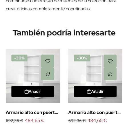
combinarse con el resto de muebles de la colección para
crear oficinas completamente coordinadas.
También podría interesarte
-30%
-30%
Añadir
Añadir
Armario alto con puertas
Armario alto con puertas
bajas
484,65 €
bajas. EXPRÉS
484,65 €
692,36 €
692,36 €